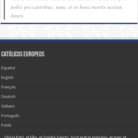
nobis pec­ca­tóribus, nunc et in hora mortis nostræ.
Amen.
Católicos Europeos
Español
English
Français
Deutsch
Italiano
Português
Polski
Glória Patri, et Fílio, et Spirítui Sancto. Sicut erat in princípio, et nunc et