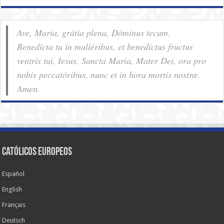
Ave, Maria, grátia plena, Dóminus tecum.
Benedícta tu in muliéribus, et benedíctus fructus
ventris tui, Iesus. Sancta Maria, Mater Dei, ora pro
nobis pec­ca­tóribus, nunc et in hora mortis nostræ.
Amen.
Católicos Europeos
Español
English
Français
Deutsch