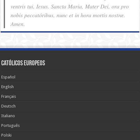
ventris tui, Iesus. Sancta Maria, Mater Dei, ora pro
nobis pec­ca­tóribus, nunc et in hora mortis nostræ.
Amen.
Católicos Europeos
Español
English
Français
Deutsch
Italiano
Português
Polski