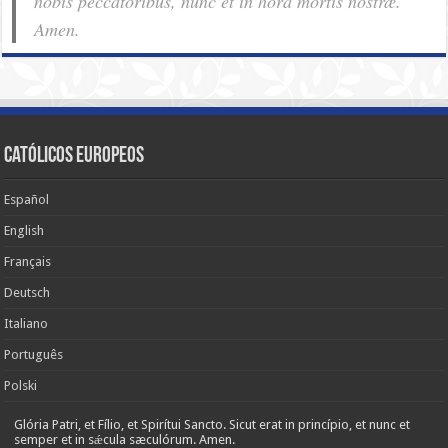
nobis pec­ca­tóribus, nunc et in hora mortis nostræ.
Amen.
Católicos Europeos
Español
English
Français
Deutsch
Italiano
Português
Polski
Glória Patri, et Fílio, et Spirítui Sancto. Sicut erat in princípio, et nunc et
semper et in sǽcula sæculórum. Amen.