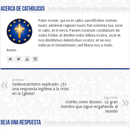
Acerca de catholicus
Pater noster, qui es in cælis: sanc­ti­ficétur nomen
tuum; advéniat regnum tuum; fiat volúntas tua, sicut
in cælo, et in terra. Panem nostrum cotidiánum da
nobis hódie; et dimítte nobis débita nostra, sicut et
nos dimíttimus debitóribus nostris; et ne nos
indúcas in ten­ta­tiónem; sed líbera nos a malo.
Amen.
Anterior
Sedevacantismo explicado: ¿Es
una respuesta legítima a la crisis
en la Iglesia?
Siguiente
«Seréis como dioses»: La gran
mentira que sigue engañando al
mundo
Deja una respuesta