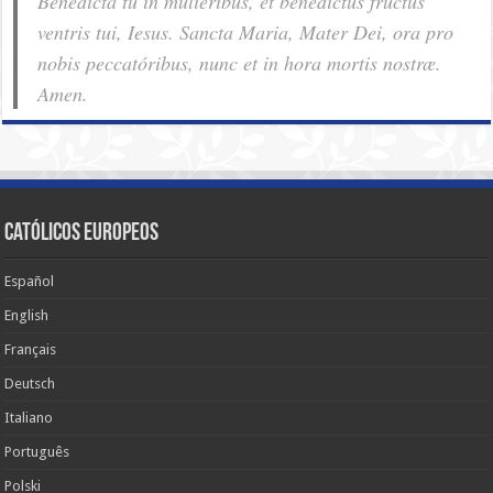
Benedícta tu in muliéribus, et benedíctus fructus
ventris tui, Iesus. Sancta Maria, Mater Dei, ora pro
nobis pec­ca­tóribus, nunc et in hora mortis nostræ.
Amen.
Católicos Europeos
Español
English
Français
Deutsch
Italiano
Português
Polski