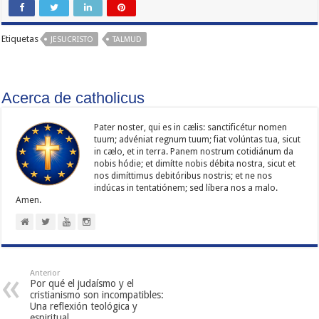
Etiquetas
JESUCRISTO
TALMUD
Acerca de catholicus
Pater noster, qui es in cælis: sanc­ti­ficétur nomen
tuum; advéniat regnum tuum; fiat volúntas tua, sicut
in cælo, et in terra. Panem nostrum cotidiánum da
nobis hódie; et dimítte nobis débita nostra, sicut et
nos dimíttimus debitóribus nostris; et ne nos
indúcas in ten­ta­tiónem; sed líbera nos a malo.
Amen.
Anterior
Por qué el judaísmo y el
cristianismo son incompatibles:
Una reflexión teológica y
espiritual