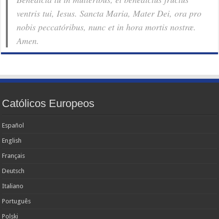
ventris tui, Iesus. Sancta Maria, Mater Dei, ora pro
nobis pec­ca­tóribus, nunc et in hora mortis nostræ.
Amen.
Católicos Europeos
Español
English
Français
Deutsch
Italiano
Português
Polski