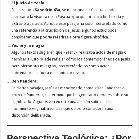
El juicio de Yeshu
:
En el tratado
Sanedrín 43a
, se menciona a «Yeshu» siendo
ejecutado la víspera de la Pascua «porque practicó hechicería y
extravió a Israel». Aunque este pasaje ha sido interpretado como
una referencia a la crucifixión de Jesús, algunos estudiosos
consideran que podría referirse a otra figura histórica.
Yeshu y la magia
:
Algunos textos sugieren que «Yeshu» realizaba actos de magia o
hechicería. Esto puede reflejar cómo los contemporáneos de Jesús
percibieron sus milagros, interpretándolos como actos
sobrenaturales fuera del contexto divino.
Ben Pandera
:
En ciertos pasajes, Jesús es mencionado como «Ben Pandera» o
«hijo de Pandera», un término que ha generado debates sobre su
significado. Algunos ven en esto una alusión satírica a su
nacimiento virginal, mientras que otros lo consideran una
distorsión deliberada.
Perspectiva Teológica: ¿Por