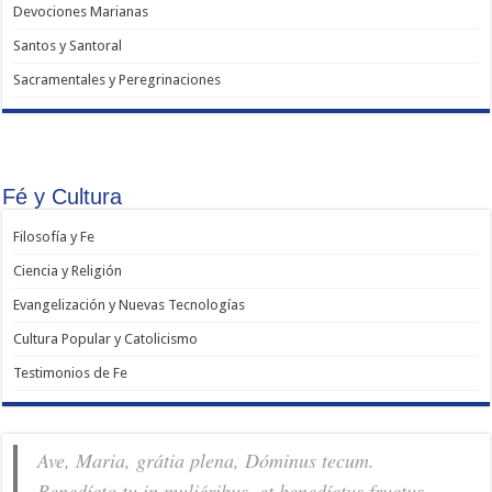
Devociones Marianas
Santos y Santoral
Sacramentales y Peregrinaciones
Fé y Cultura
Filosofía y Fe
Ciencia y Religión
Evangelización y Nuevas Tecnologías
Cultura Popular y Catolicismo
Testimonios de Fe
Ave, Maria, grátia plena, Dóminus tecum.
Benedícta tu in muliéribus, et benedíctus fructus