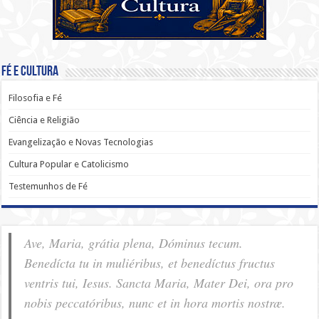
Fé e Cultura
Filosofia e Fé
Ciência e Religião
Evangelização e Novas Tecnologias
Cultura Popular e Catolicismo
Testemunhos de Fé
Ave, Maria, grátia plena, Dóminus tecum.
Benedícta tu in muliéribus, et benedíctus fructus
ventris tui, Iesus. Sancta Maria, Mater Dei, ora pro
nobis pec­ca­tóribus, nunc et in hora mortis nostræ.