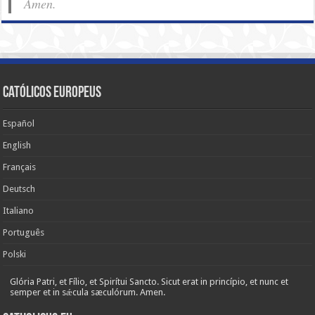
Amen.
Católicos Europeus
Español
English
Français
Deutsch
Italiano
Português
Polski
Glória Patri, et Fílio, et Spirítui Sancto. Sicut erat in princípio, et nunc et
semper et in sǽcula sæculórum. Amen.