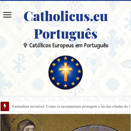
Catholicus.eu
Português
✞ Católicos Europeus em Português
A armadura invisível: Como os sacramentais protegem o lar das ciladas do 