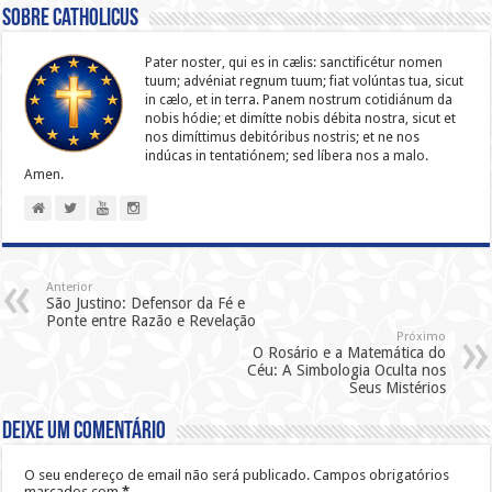
Sobre catholicus
Pater noster, qui es in cælis: sanc­ti­ficétur nomen
tuum; advéniat regnum tuum; fiat volúntas tua, sicut
in cælo, et in terra. Panem nostrum cotidiánum da
nobis hódie; et dimítte nobis débita nostra, sicut et
nos dimíttimus debitóribus nostris; et ne nos
indúcas in ten­ta­tiónem; sed líbera nos a malo.
Amen.
Anterior
São Justino: Defensor da Fé e
Ponte entre Razão e Revelação
Próximo
O Rosário e a Matemática do
Céu: A Simbologia Oculta nos
Seus Mistérios
Deixe um comentário
O seu endereço de email não será publicado.
Campos obrigatórios
marcados com
*