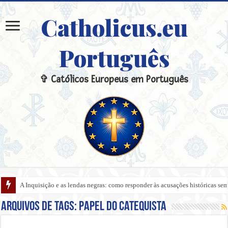
Catholicus.eu
Português
✞ Católicos Europeus em Português
A Inquisição e as lendas negras: como responder às acusações históricas s
Arquivos de tags:
papel do catequista