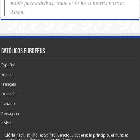
nobis pec­ca­tóribus, nunc et in hora mortis nostræ.
Amen.
Católicos Europeus
Español
English
Français
Deutsch
Italiano
Português
Polski
Glória Patri, et Fílio, et Spirítui Sancto. Sicut erat in princípio, et nunc et
semper et in sǽcula sæculórum. Amen.