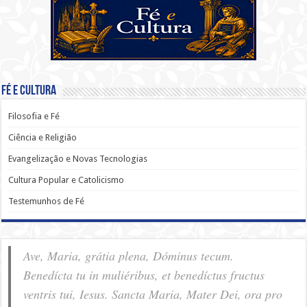
Fé e Cultura
Filosofia e Fé
Ciência e Religião
Evangelização e Novas Tecnologias
Cultura Popular e Catolicismo
Testemunhos de Fé
Ave, Maria, grátia plena, Dóminus tecum.
Benedícta tu in muliéribus, et benedíctus fructus
ventris tui, Iesus. Sancta Maria, Mater Dei, ora pro