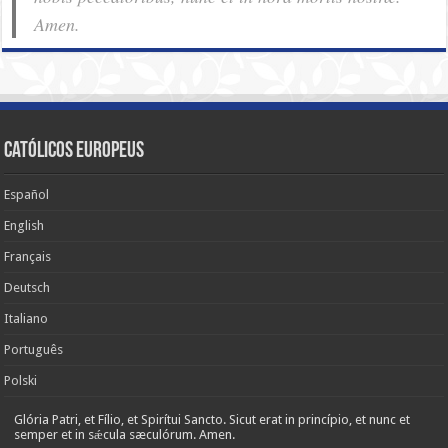
Amen.
Católicos Europeus
Español
English
Français
Deutsch
Italiano
Português
Polski
Glória Patri, et Fílio, et Spirítui Sancto. Sicut erat in princípio, et nunc et
semper et in sǽcula sæculórum. Amen.