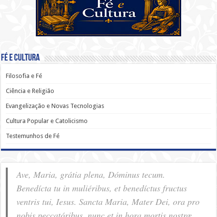
Fé e Cultura
Filosofia e Fé
Ciência e Religião
Evangelização e Novas Tecnologias
Cultura Popular e Catolicismo
Testemunhos de Fé
Ave, Maria, grátia plena, Dóminus tecum.
Benedícta tu in muliéribus, et benedíctus fructus
ventris tui, Iesus. Sancta Maria, Mater Dei, ora pro
nobis pec­ca­tóribus, nunc et in hora mortis nostræ.