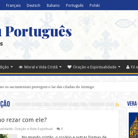
Français
Deutsch
Italiano
Português
Polski
u Português
s
adição
Moral e Vida Cristã
Oração e Espiritualidade
Fé e
o os sacramentais protegem o lar das ciladas do inimigo
ação
Vera 
o rezar com ele?
ualidade
,
Oração e Vida Espiritual
0
No mundo cristão, o rosário e outras formas de