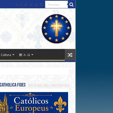
 Cultura
Α- Ω
Catholica Fides