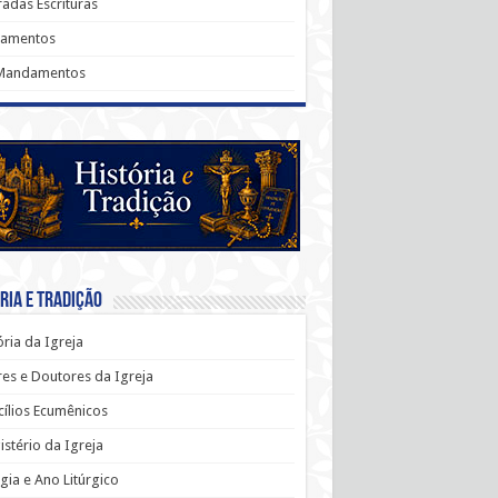
adas Escrituras
ramentos
Mandamentos
ria e Tradição
ória da Igreja
es e Doutores da Igreja
ílios Ecumênicos
stério da Igreja
rgia e Ano Litúrgico