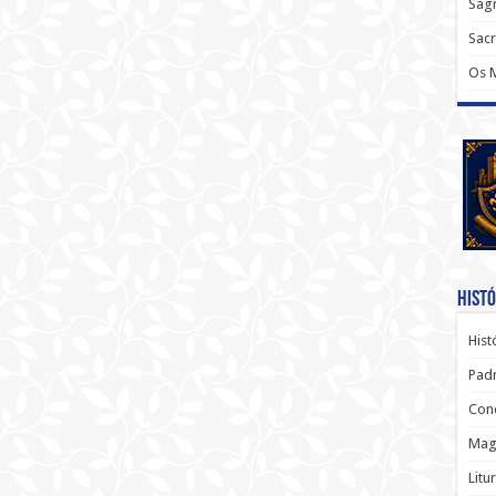
Sagr
Sac
Os 
Histó
Hist
Padr
Conc
Magi
Litu