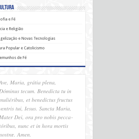
Cultura
sofia e Fé
cia e Religião
gelização e Novas Tecnologias
ura Popular e Catolicismo
temunhos de Fé
Ave, Maria, grátia plena,
Dóminus tecum. Benedícta tu in
muliéribus, et benedíctus fructus
ventris tui, Iesus. Sancta Maria,
Mater Dei, ora pro nobis pec­ca­
tóribus, nunc et in hora mortis
nostræ. Amen.