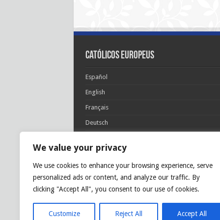
Católicos Europeus
Español
English
Français
Deutsch
Italiano
We value your privacy
Português
We use cookies to enhance your browsing experience, serve
Polski
personalized ads or content, and analyze our traffic. By
Glória Patri, et Fílio, et Spirítui Sancto. Sicut era
clicking "Accept All", you consent to our use of cookies.
princípio, et nunc et semper et in sǽcula
sæculórum. Amen.
Customize
Reject All
Accept All