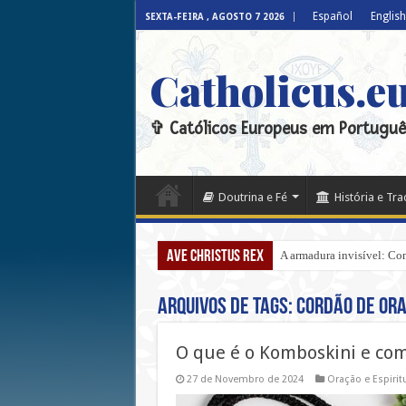
Español
English
SEXTA-FEIRA , AGOSTO 7 2026
Catholicus.e
✞ Católicos Europeus em Portuguê
Doutrina e Fé
História e Tr
Ave Christus Rex
A armadura invisível: Com
Arquivos de tags:
cordão de or
O que é o Komboskini e com
27 de Novembro de 2024
Oração e Espirit