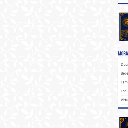
Moral
Dout
Bio
Famí
Ecol
Virt