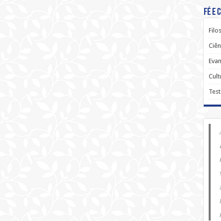
Fé e 
Filo
Ciên
Evan
Cult
Tes