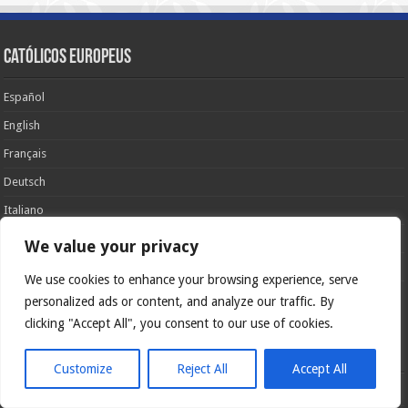
Católicos Europeus
Español
English
Français
Deutsch
Italiano
Português
We value your privacy
Polski
We use cookies to enhance your browsing experience, serve
personalized ads or content, and analyze our traffic. By
Glória Patri, et Fílio, et Spirítui Sancto. Sicut erat in princípio, et nunc et
semper et in sǽcula sæculórum. Amen.
clicking "Accept All", you consent to our use of cookies.
Catholicus.eu
Customize
Reject All
Accept All
Carta de apresentação.