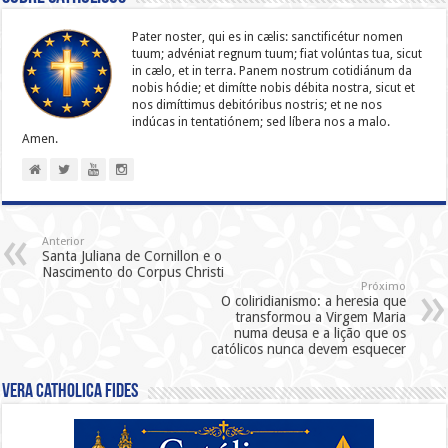
Pater noster, qui es in cælis: sanc­ti­ficétur nomen
tuum; advéniat regnum tuum; fiat volúntas tua, sicut
in cælo, et in terra. Panem nostrum cotidiánum da
nobis hódie; et dimítte nobis débita nostra, sicut et
nos dimíttimus debitóribus nostris; et ne nos
indúcas in ten­ta­tiónem; sed líbera nos a malo.
Amen.
Anterior
Santa Juliana de Cornillon e o
Nascimento do Corpus Christi
Próximo
O coliridianismo: a heresia que
transformou a Virgem Maria
numa deusa e a lição que os
católicos nunca devem esquecer
Vera Catholica Fides