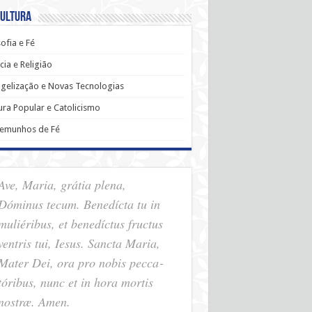
Cultura
sofia e Fé
cia e Religião
gelização e Novas Tecnologias
ura Popular e Catolicismo
temunhos de Fé
Ave, Maria, grátia plena,
Dóminus tecum. Benedícta tu in
muliéribus, et benedíctus fructus
ventris tui, Iesus. Sancta Maria,
Mater Dei, ora pro nobis pec­ca­
tóribus, nunc et in hora mortis
nostræ. Amen.