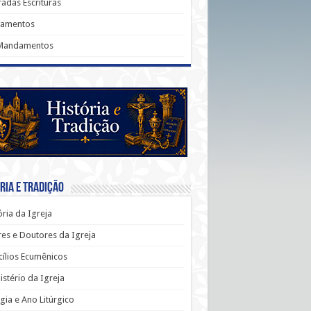
adas Escrituras
ramentos
Mandamentos
ria e Tradição
ória da Igreja
es e Doutores da Igreja
ílios Ecumênicos
stério da Igreja
rgia e Ano Litúrgico