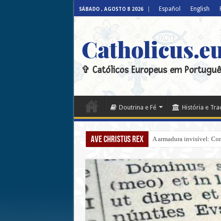
Español
English
SÁBADO , AGOSTO 8 2026
Catholicus.e
✞ Católicos Europeus em Portuguê
Doutrina e Fé
História e Tr
Ave Christus Rex
A armadura invisível: Com