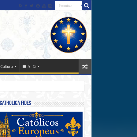
 Cultura
Α- Ω
Catholica Fides