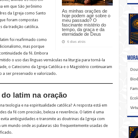
ngua em que São Jerônimo
As minhas orações de
Padres da Igreja como Santo
hoje podem agir sobre o
meu passado? O
 que foram compostas
fascinante mistério do
 da tradição católica.
tempo, da graça e da
eternidade de Deus
 latim foi reafirmado como
6 dias atrás
radicionalismo, mas porque
 continuidade da fé. Embora
Moral
mitido o uso das línguas vernáculas na liturgia para torná-la
dade, o Catecismo da Igreja Católica e o Magistério continuaram
Dout
 a ser preservado e valorizado.
Bio
Famí
 do latim na oração
Ecol
na teologia e na espiritualidade católica? A resposta está em
Virt
es da fé com precisão, beleza e reverência. O latim é uma
, evita ambiguidades e transmite as doutrinas da Igreja com
em um mundo onde as palavras são frequentemente usadas de
ficado.