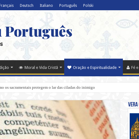
Français
Deutsch
Italiano
Português
Polski
u Português
s
adição
Moral e Vida Cristã
Oração e Espiritualidade
Fé e
o os sacramentais protegem o lar das ciladas do inimigo
Vera 