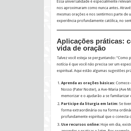
Essa universalidade é especialmente relevan
nos aproximaram como nunca antes. Através 
mesmas orações e nos sentirmos parte de uma
experiência profundamente católica, no sent
Aplicações práticas: 
vida de oração
Talvez você esteja se perguntando: “Como 
notícia é que você não precisa ser um especi
espiritual. Aqui estão algumas sugestões prá
Aprenda as orações básicas
: Comece 
Nosso (Pater Noster), a Ave-Maria (Ave Mar
memorizar e o ajudarão a se familiarizar 
Participe da liturgia em latim
: Se tiv
forma extraordinária ou na forma ordinári
profundamente espiritual que o conecta c
Use recursos online
: Hoje em dia, exis
aprender e praticar o latim. Por exemplo