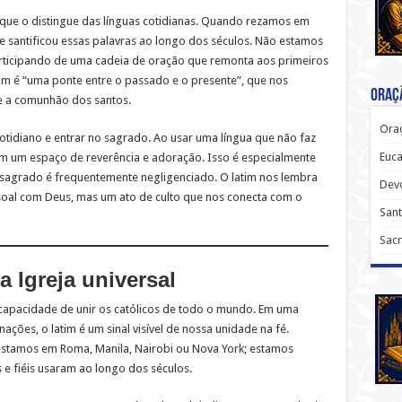
 que o distingue das línguas cotidianas. Quando rezamos em
e santificou essas palavras ao longo dos séculos. Não estamos
rticipando de uma cadeia de oração que remonta aos primeiros
tim é “uma ponte entre o passado e o presente”, que nos
Oraçã
 e a comunhão dos santos.
Oraç
otidiano e entrar no sagrado. Ao usar uma língua que não faz
Euca
em um espaço de reverência e adoração. Isso é especialmente
sagrado é frequentemente negligenciado. O latim nos lembra
Dev
oal com Deus, mas um ato de culto que nos conecta com o
Sant
Sacr
 Igreja universal
capacidade de unir os católicos de todo o mundo. Em uma
nações, o latim é um sinal visível de nossa unidade na fé.
stamos em Roma, Manila, Nairobi ou Nova York; estamos
 e fiéis usaram ao longo dos séculos.