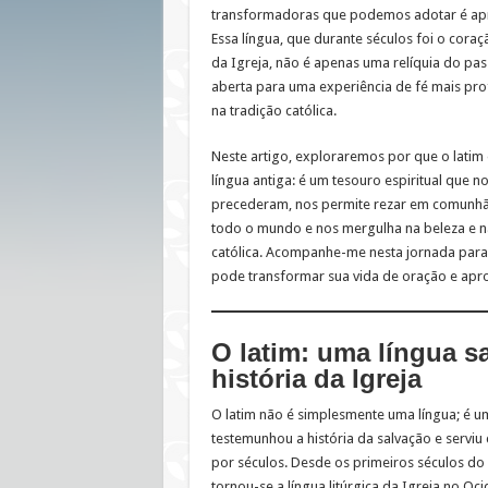
transformadoras que podemos adotar é apre
Essa língua, que durante séculos foi o coraç
da Igreja, não é apenas uma relíquia do pa
aberta para uma experiência de fé mais prof
na tradição católica.
Neste artigo, exploraremos por que o latim
língua antiga: é um tesouro espiritual que n
precederam, nos permite rezar em comunhã
todo o mundo e nos mergulha na beleza e n
católica. Acompanhe-me nesta jornada para
pode transformar sua vida de oração e apr
O latim: uma língua s
história da Igreja
O latim não é simplesmente uma língua; é u
testemunhou a história da salvação e serviu 
por séculos. Desde os primeiros séculos do c
tornou-se a língua litúrgica da Igreja no Oci