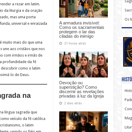
Sagr
nder a rezar em latim.
Sac
ão da liturgia e da oração
ssado, mas uma porta
Os 
A armadura invisível:
unda, universal e enraizada
Como os sacramentais
protegem o lar das
ciladas do inimigo
 é muito mais do que uma
21 horas atrás
os une aos cristãos que nos
o com irmãos e irmãs de
a profundidade da fé
 descobrir como o latim
oximá-lo de Deus.
Histó
Devoção ou
superstição? Como
Hist
discernir as revelações
agrada na
privadas à luz da Igreja
Padr
2 dias atrás
Conc
ma língua sagrada que
Magi
como veículo da fé católica
ristianismo, o latim
Litu
dente, unindo os fiéis em