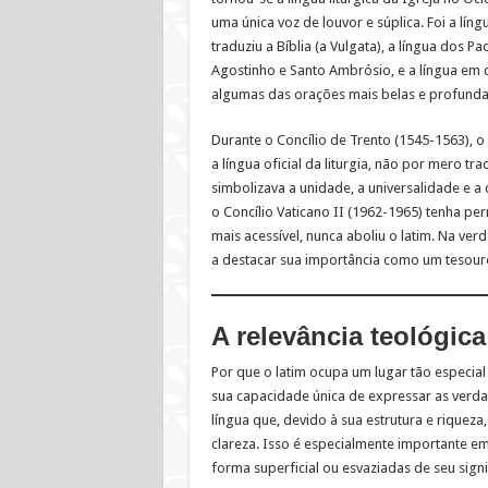
uma única voz de louvor e súplica. Foi a lí
traduziu a Bíblia (a Vulgata), a língua dos 
Agostinho e Santo Ambrósio, e a língua em
algumas das orações mais belas e profundas
Durante o Concílio de Trento (1545-1563), o
a língua oficial da liturgia, não por mero t
simbolizava a unidade, a universalidade e a
o Concílio Vaticano II (1962-1965) tenha per
mais acessível, nunca aboliu o latim. Na ver
a destacar sua importância como um tesouro
A relevância teológica
Por que o latim ocupa um lugar tão especial 
sua capacidade única de expressar as verdad
língua que, devido à sua estrutura e riqueza
clareza. Isso é especialmente importante 
forma superficial ou esvaziadas de seu signi