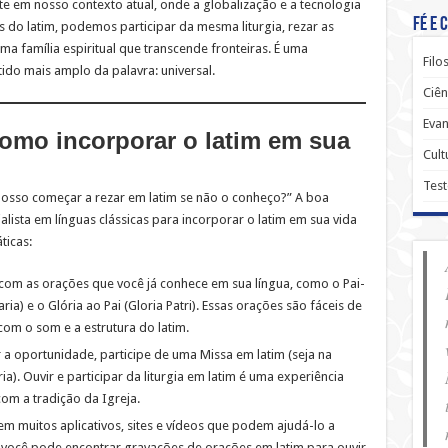
te em nosso contexto atual, onde a globalização e a tecnologia
Fé e 
do latim, podemos participar da mesma liturgia, rezar as
 família espiritual que transcende fronteiras. É uma
Filo
ido mais amplo da palavra: universal.
Ciên
Evan
como incorporar o latim em sua
Cult
Tes
posso começar a rezar em latim se não o conheço?” A boa
alista em línguas clássicas para incorporar o latim em sua vida
ticas:
com as orações que você já conhece em sua língua, como o Pai-
ia) e o Glória ao Pai (Gloria Patri). Essas orações são fáceis de
com o som e a estrutura do latim.
er a oportunidade, participe de uma Missa em latim (seja na
a). Ouvir e participar da liturgia em latim é uma experiência
om a tradição da Igreja.
tem muitos aplicativos, sites e vídeos que podem ajudá-lo a
, você pode encontrar gravações de orações em latim para ouvir