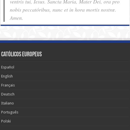
ventris tui, Iesus. Sancta Maria, Mater Dei, ora pro
nobis pec­ca­tóribus, nunc et in hora mortis nostræ.
Amen.
Católicos Europeus
Español
English
Français
Deutsch
Italiano
Português
Polski