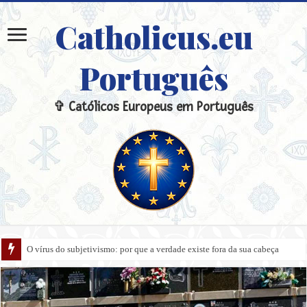
Catholicus.eu
Português
✞ Católicos Europeus em Português
O vírus do subjetivismo: por que a verdade existe fora da sua cabeça