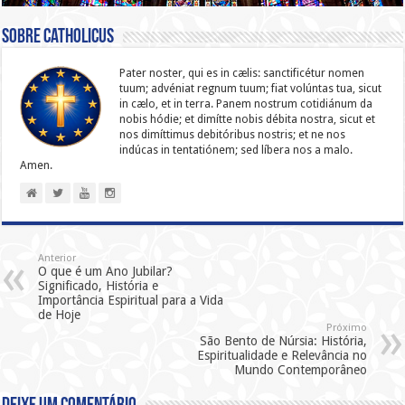
Sobre catholicus
Pater noster, qui es in cælis: sanc­ti­ficétur nomen
tuum; advéniat regnum tuum; fiat volúntas tua, sicut
in cælo, et in terra. Panem nostrum cotidiánum da
nobis hódie; et dimítte nobis débita nostra, sicut et
nos dimíttimus debitóribus nostris; et ne nos
indúcas in ten­ta­tiónem; sed líbera nos a malo.
Amen.
Anterior
O que é um Ano Jubilar?
Significado, História e
Importância Espiritual para a Vida
de Hoje
Próximo
São Bento de Núrsia: História,
Espiritualidade e Relevância no
Mundo Contemporâneo