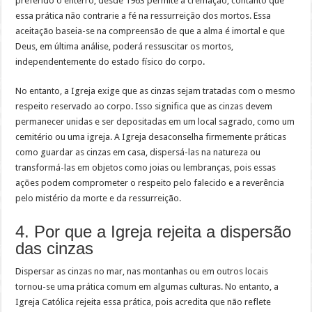
preferido o enterro, desde 1963 permite a cremação, contanto que
essa prática não contrarie a fé na ressurreição dos mortos. Essa
aceitação baseia-se na compreensão de que a alma é imortal e que
Deus, em última análise, poderá ressuscitar os mortos,
independentemente do estado físico do corpo.
No entanto, a Igreja exige que as cinzas sejam tratadas com o mesmo
respeito reservado ao corpo. Isso significa que as cinzas devem
permanecer unidas e ser depositadas em um local sagrado, como um
cemitério ou uma igreja. A Igreja desaconselha firmemente práticas
como guardar as cinzas em casa, dispersá-las na natureza ou
transformá-las em objetos como joias ou lembranças, pois essas
ações podem comprometer o respeito pelo falecido e a reverência
pelo mistério da morte e da ressurreição.
4. Por que a Igreja rejeita a dispersão
das cinzas
Dispersar as cinzas no mar, nas montanhas ou em outros locais
tornou-se uma prática comum em algumas culturas. No entanto, a
Igreja Católica rejeita essa prática, pois acredita que não reflete