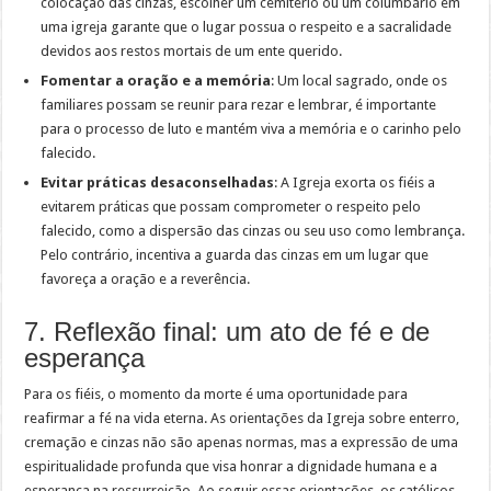
colocação das cinzas, escolher um cemitério ou um columbário em
uma igreja garante que o lugar possua o respeito e a sacralidade
devidos aos restos mortais de um ente querido.
Fomentar a oração e a memória
: Um local sagrado, onde os
familiares possam se reunir para rezar e lembrar, é importante
para o processo de luto e mantém viva a memória e o carinho pelo
falecido.
Evitar práticas desaconselhadas
: A Igreja exorta os fiéis a
evitarem práticas que possam comprometer o respeito pelo
falecido, como a dispersão das cinzas ou seu uso como lembrança.
Pelo contrário, incentiva a guarda das cinzas em um lugar que
favoreça a oração e a reverência.
7. Reflexão final: um ato de fé e de
esperança
Para os fiéis, o momento da morte é uma oportunidade para
reafirmar a fé na vida eterna. As orientações da Igreja sobre enterro,
cremação e cinzas não são apenas normas, mas a expressão de uma
espiritualidade profunda que visa honrar a dignidade humana e a
esperança na ressurreição. Ao seguir essas orientações, os católicos