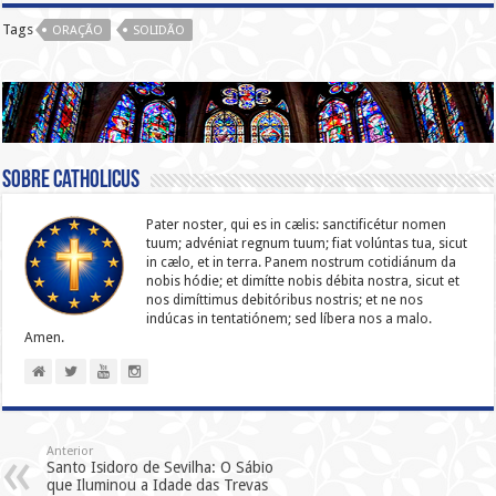
Tags
ORAÇÃO
SOLIDÃO
Sobre catholicus
Pater noster, qui es in cælis: sanc­ti­ficétur nomen
tuum; advéniat regnum tuum; fiat volúntas tua, sicut
in cælo, et in terra. Panem nostrum cotidiánum da
nobis hódie; et dimítte nobis débita nostra, sicut et
nos dimíttimus debitóribus nostris; et ne nos
indúcas in ten­ta­tiónem; sed líbera nos a malo.
Amen.
Anterior
Santo Isidoro de Sevilha: O Sábio
que Iluminou a Idade das Trevas