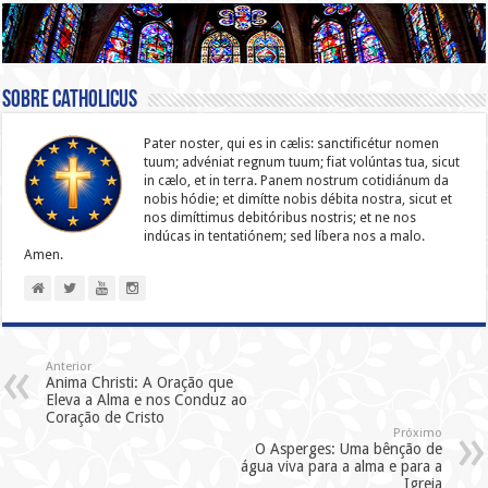
Sobre catholicus
Pater noster, qui es in cælis: sanc­ti­ficétur nomen
tuum; advéniat regnum tuum; fiat volúntas tua, sicut
in cælo, et in terra. Panem nostrum cotidiánum da
nobis hódie; et dimítte nobis débita nostra, sicut et
nos dimíttimus debitóribus nostris; et ne nos
indúcas in ten­ta­tiónem; sed líbera nos a malo.
Amen.
Anterior
Anima Christi: A Oração que
Eleva a Alma e nos Conduz ao
Coração de Cristo
Próximo
O Asperges: Uma bênção de
água viva para a alma e para a
Igreja