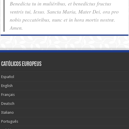
Benedícta tu in muliéribus, et benedíctus fructus
ventris tui, Iesus. Sancta Maria, Mater Dei, ora pro
nobis pec­ca­tóribus, nunc et in hora mortis nostræ.
Amen.
Católicos Europeus
Español
English
Français
Deutsch
Italiano
Português