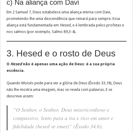
c) Na aliança com Davi
Em 2 Samuel 7, Deus estabelece uma aliança eterna com Davi,
prometendo-lhe uma descendência que reinará para sempre. Essa
aliança está fundamentada em
Hesed
, e é lembrada pelos profetas e
nos salmos (por exemplo, Salmo 89,3-4).
3. Hesed e o rosto de Deus
O
Hesed
não é apenas uma ação de Deus: é a sua própria
essência.
Quando Moisés pede para ver a glória de Deus (Êxodo 33,18), Deus
não lhe mostra uma imagem, mas se revela com palavras. E se
descreve assim:
“O Senhor, o Senhor, Deus misericordioso e
compassivo, lento para a ira e rico em amor e
fidelidade (hesed ve emet)”
(Êxodo 34,6).