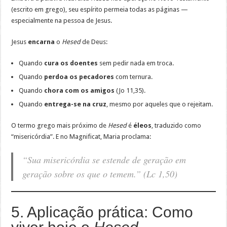
(escrito em grego), seu espírito permeia todas as páginas —
especialmente na pessoa de Jesus.
Jesus
encarna
o
Hesed
de Deus:
Quando
cura os doentes
sem pedir nada em troca.
Quando
perdoa os pecadores
com ternura.
Quando
chora com os amigos
(Jo 11,35).
Quando
entrega-se na cruz
, mesmo por aqueles que o rejeitam.
O termo grego mais próximo de
Hesed
é
éleos
, traduzido como
“misericórdia”. E no Magnificat, Maria proclama:
“Sua misericórdia se estende de geração em
geração sobre os que o temem.”
(Lc 1,50)
5. Aplicação prática: Como