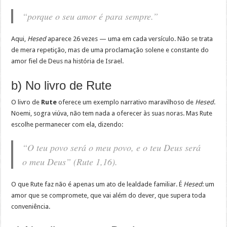
“porque o seu amor é para sempre.”
Aqui,
Hesed
aparece 26 vezes — uma em cada versículo. Não se trata
de mera repetição, mas de uma proclamação solene e constante do
amor fiel de Deus na história de Israel.
b) No livro de Rute
O livro de
Rute
oferece um exemplo narrativo maravilhoso de
Hesed
.
Noemi, sogra viúva, não tem nada a oferecer às suas noras. Mas Rute
escolhe permanecer com ela, dizendo:
“O teu povo será o meu povo, e o teu Deus será
o meu Deus”
(Rute 1,16).
O que Rute faz não é apenas um ato de lealdade familiar. É
Hesed
: um
amor que se compromete, que vai além do dever, que supera toda
conveniência.