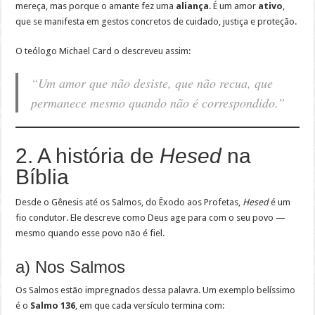
mereça, mas porque o amante fez uma
aliança
. É um amor
ativo
,
que se manifesta em gestos concretos de cuidado, justiça e proteção.
O teólogo Michael Card o descreveu assim:
“Um amor que não desiste, que não recua, que
permanece mesmo quando não é correspondido.”
2. A história de
Hesed
na
Bíblia
Desde o Gênesis até os Salmos, do Êxodo aos Profetas,
Hesed
é um
fio condutor. Ele descreve como Deus age para com o seu povo —
mesmo quando esse povo não é fiel.
a) Nos Salmos
Os Salmos estão impregnados dessa palavra. Um exemplo belíssimo
é o
Salmo 136
, em que cada versículo termina com: