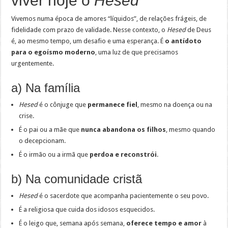
viver hoje o
Hesed
Vivemos numa época de amores “líquidos”, de relações frágeis, de
fidelidade com prazo de validade. Nesse contexto, o
Hesed
de Deus
é, ao mesmo tempo, um desafio e uma esperança. É
o antídoto
para o egoísmo moderno
, uma luz de que precisamos
urgentemente.
a) Na família
Hesed
é o cônjuge que
permanece fiel
, mesmo na doença ou na
crise.
É o pai ou a mãe que
nunca abandona os filhos
, mesmo quando
o decepcionam.
É o irmão ou a irmã que
perdoa e reconstrói
.
b) Na comunidade cristã
Hesed
é o sacerdote que acompanha pacientemente o seu povo.
É a religiosa que cuida dos idosos esquecidos.
É o leigo que, semana após semana,
oferece tempo e amor
à