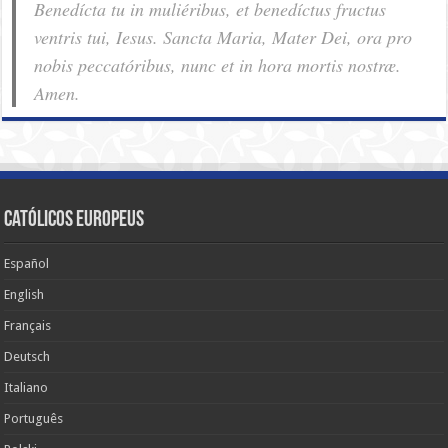
Benedícta tu in muliéribus, et benedíctus fructus
ventris tui, Iesus. Sancta Maria, Mater Dei, ora pro
nobis pec­ca­tóribus, nunc et in hora mortis nostræ.
Amen.
Católicos Europeus
Español
English
Français
Deutsch
Italiano
Português