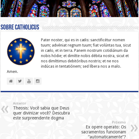
Sobre catholicus
Pater noster, qui es in cælis: sanc­ti­ficétur nomen
tuum; advéniat regnum tuum; fiat volúntas tua, sicut
in cælo, et in terra. Panem nostrum cotidiánum da
nobis hódie; et dimítte nobis débita nostra, sicut et
nos dimíttimus debitóribus nostris; et ne nos
indúcas in ten­ta­tiónem; sed líbera nos a malo.
Amen.
Anterior
Theosis: Você sabia que Deus
quer divinizar você? Descubra
este surpreendente dogma
Próximo
Ex opere operato: Os
sacramentos funcionam
“automaticamente”?