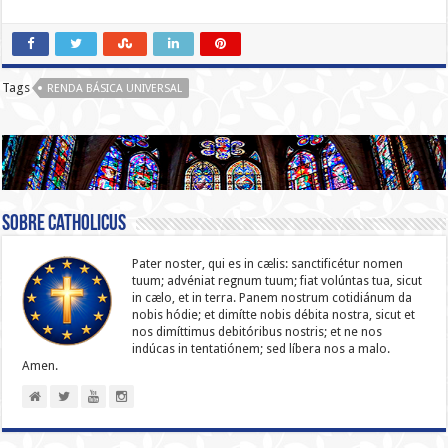
Tags
RENDA BÁSICA UNIVERSAL
Sobre catholicus
Pater noster, qui es in cælis: sanc­ti­ficétur nomen
tuum; advéniat regnum tuum; fiat volúntas tua, sicut
in cælo, et in terra. Panem nostrum cotidiánum da
nobis hódie; et dimítte nobis débita nostra, sicut et
nos dimíttimus debitóribus nostris; et ne nos
indúcas in ten­ta­tiónem; sed líbera nos a malo.
Amen.