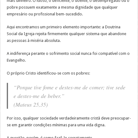
mais dinheiro. O idoso, o deficiente, o doente, o desempregado ou o
pobre possuem exatamente a mesma dignidade que qualquer
empresário ou profissional bem-sucedido.
Aqui encontramos um primeiro elemento importante: a Doutrina
Social da Igreja rejeita firmemente qualquer sistema que abandone
as pessoas à miséria absoluta.
A indiferença perante o sofrimento social nunca foi compatível com o
Evangelho.
O próprio Cristo identificou-se com os pobres:
“Porque tive fome e destes-me de comer; tive sede
e destes-me de beber.”
(Mateus 25,35)
Por isso, qualquer sociedade verdadeiramente cristã deve preocupar-
se em garantir condições mínimas para uma vida digna.
A questão, porém, é como fazê-lo corretamente.