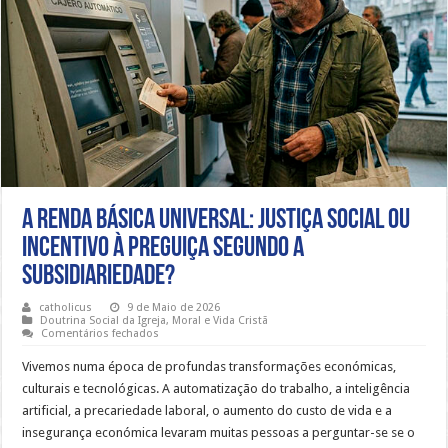
A Renda Básica Universal: justiça social ou
incentivo à preguiça segundo a
subsidiariedade?
catholicus
9 de Maio de 2026
Doutrina Social da Igreja
,
Moral e Vida Cristã
em
Comentários fechados
A
Renda
Vivemos numa época de profundas transformações económicas,
Básica
Universal:
culturais e tecnológicas. A automatização do trabalho, a inteligência
justiça
artificial, a precariedade laboral, o aumento do custo de vida e a
social
ou
insegurança económica levaram muitas pessoas a perguntar-se se o
incentivo