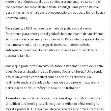
à
modelo económico atual pode continuar a sustentar-se tal como o
preguiça
conhecemos. No meio deste debate, ressurgiu uma proposta que
segundo
a
gera entusiasmo em alguns e preocupação em outros: a Renda Básica
subsidiariedade?
Universal (RBU).
Para alguns, a RBU representa um ato de justiça social e uma
ferramenta para proteger a dignidade humana diante de um sistema
económico cada vez mais desumanizado. Para outros, representa um
risco moral e cultural: o perigo de incentivar a dependência,
enfraquecer o sentido do trabalho e corroer a responsabilidade
pessoal e familiar.
Mas o que pode dizer um católico sobre este tema? Como deve esta
questão ser analisada à luz da Doutrina Social da Igreja? Uma renda
básica universal é compatível com os princípios cristãos? Ela
realmente ajuda a dignidade humana ou acaba por enfraquecer a
participação social, o esforço e o valor do trabalho?
A questão não pode ser respondida com slogans políticos nem com
simplificações ideológicas. Ela exige uma reflexão séria, teológica,
moral e pastoral. A Igreja não oferece receitas económicas fechadas,