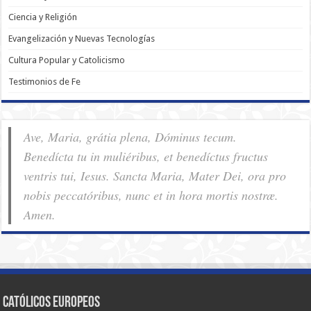
Ciencia y Religión
Evangelización y Nuevas Tecnologías
Cultura Popular y Catolicismo
Testimonios de Fe
Ave, Maria, grátia plena, Dóminus tecum.
Benedícta tu in muliéribus, et benedíctus fructus
ventris tui, Iesus. Sancta Maria, Mater Dei, ora pro
nobis pec­ca­tóribus, nunc et in hora mortis nostræ.
Amen.
Católicos Europeos