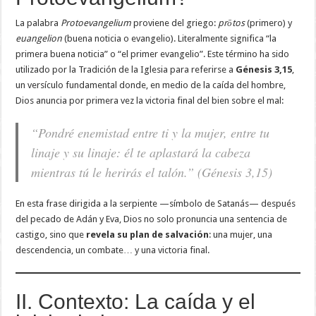
La palabra
Protoevangelium
proviene del griego:
prōtos
(primero) y
euangelion
(buena noticia o evangelio). Literalmente significa “la
primera buena noticia” o “el primer evangelio”. Este término ha sido
utilizado por la Tradición de la Iglesia para referirse a
Génesis 3,15
,
un versículo fundamental donde, en medio de la caída del hombre,
Dios anuncia por primera vez la victoria final del bien sobre el mal:
“Pondré enemistad entre ti y la mujer, entre tu
linaje y su linaje: él te aplastará la cabeza
mientras tú le herirás el talón.” (Génesis 3,15)
En esta frase dirigida a la serpiente —símbolo de Satanás— después
del pecado de Adán y Eva, Dios no solo pronuncia una sentencia de
castigo, sino que
revela su plan de salvación
: una mujer, una
descendencia, un combate… y una victoria final.
II. Contexto: La caída y el