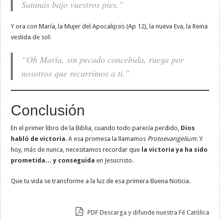
Satanás bajo vuestros pies.”
Y ora con María, la Mujer del Apocalipsis (Ap 12), la nueva Eva, la Reina
vestida de sol:
“Oh María, sin pecado concebida, ruega por
nosotros que recurrimos a ti.”
Conclusión
En el primer libro de la Biblia, cuando todo parecía perdido,
Dios
habló de victoria
. A esa promesa la llamamos
Protoevangelium
. Y
hoy, más de nunca, necesitamos recordar que
la victoria ya ha sido
prometida… y conseguida
en Jesucristo.
Que tu vida se transforme a la luz de esa primera Buena Noticia.
PDF Descarga y difunde nuestra Fé Católica