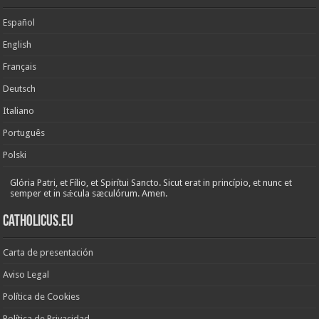
Español
English
Français
Deutsch
Italiano
Português
Polski
Glória Patri, et Fílio, et Spirítui Sancto. Sicut erat in princípio, et nunc et
semper et in sǽcula sæculórum. Amen.
Catholicus.eu
Carta de presentación
Aviso Legal
Política de Cookies
Política de Privacidad