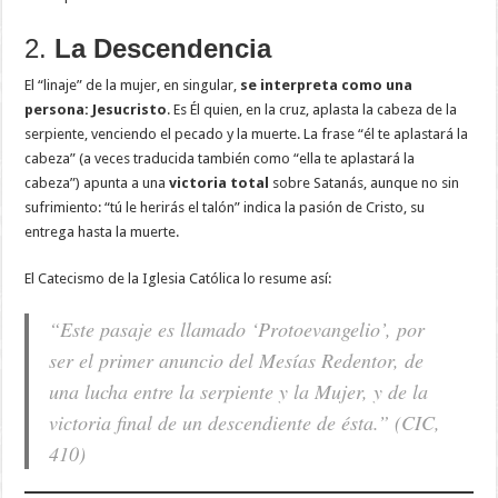
2.
La Descendencia
El “linaje” de la mujer, en singular,
se interpreta como una
persona: Jesucristo
. Es Él quien, en la cruz, aplasta la cabeza de la
serpiente, venciendo el pecado y la muerte. La frase “él te aplastará la
cabeza” (a veces traducida también como “ella te aplastará la
cabeza”) apunta a una
victoria total
sobre Satanás, aunque no sin
sufrimiento: “tú le herirás el talón” indica la pasión de Cristo, su
entrega hasta la muerte.
El Catecismo de la Iglesia Católica lo resume así:
“Este pasaje es llamado ‘Protoevangelio’, por
ser el primer anuncio del Mesías Redentor, de
una lucha entre la serpiente y la Mujer, y de la
victoria final de un descendiente de ésta.” (CIC,
410)