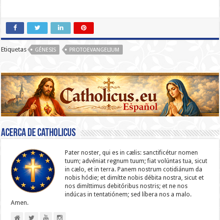
Etiquetas
GÉNESIS
PROTOEVANGELIUM
Acerca de catholicus
Pater noster, qui es in cælis: sanc­ti­ficétur nomen
tuum; advéniat regnum tuum; fiat volúntas tua, sicut
in cælo, et in terra. Panem nostrum cotidiánum da
nobis hódie; et dimítte nobis débita nostra, sicut et
nos dimíttimus debitóribus nostris; et ne nos
indúcas in ten­ta­tiónem; sed líbera nos a malo.
Amen.