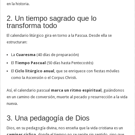
en la historia.
2. Un tiempo sagrado que lo
transforma todo
El calendario litúrgico gira en torno a la Pascua. Desde ella se
estructuran:
La
Cuaresma
(40 días de preparación)
El
Tiempo Pascual
(50 días hasta Pentecostés)
El
Ciclo litúrgico anual
, que se enriquece con fiestas móviles
como la Ascensión o el Corpus Christi.
Así, el calendario pascual
marca un ritmo espiritual
, guiándonos
en un camino de conversión, muerte al pecado y resurrección a la vida
nueva.
3. Una pedagogía de Dios
Dios, en su pedagogía divina, nos enseña que la vida cristiana es un
caminar cíclico
, donde el tiempo no se repite sin sentido, sino que