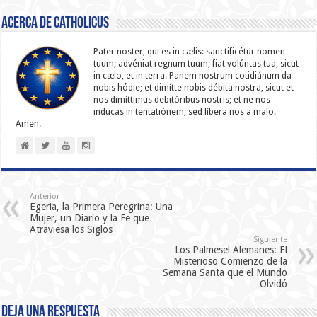
Acerca de catholicus
Pater noster, qui es in cælis: sanc­ti­ficétur nomen
tuum; advéniat regnum tuum; fiat volúntas tua, sicut
in cælo, et in terra. Panem nostrum cotidiánum da
nobis hódie; et dimítte nobis débita nostra, sicut et
nos dimíttimus debitóribus nostris; et ne nos
indúcas in ten­ta­tiónem; sed líbera nos a malo.
Amen.
Anterior
Egeria, la Primera Peregrina: Una
Mujer, un Diario y la Fe que
Atraviesa los Siglos
Siguiente
Los Palmesel Alemanes: El
Misterioso Comienzo de la
Semana Santa que el Mundo
Olvidó
Deja una respuesta