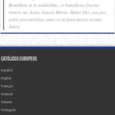
Benedícta tu in muliéribus, et benedíctus fructus
ventris tui, Iesus. Sancta Maria, Mater Dei, ora pro
nobis pec­ca­tóribus, nunc et in hora mortis nostræ.
Amen.
Católicos Europeos
Español
English
Français
Deutsch
Italiano
Português