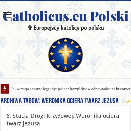
Catholicus.eu Polski
✞ Europejscy katolicy po polsku
Inkwizycja i czarne legendy: jak bez kompleksów odpowiadać na historycz
Archiwa tagów:
Weronika ociera twarz Jezusa
6. Stacja Drogi Krzyżowej: Weronika ociera
twarz Jezusa