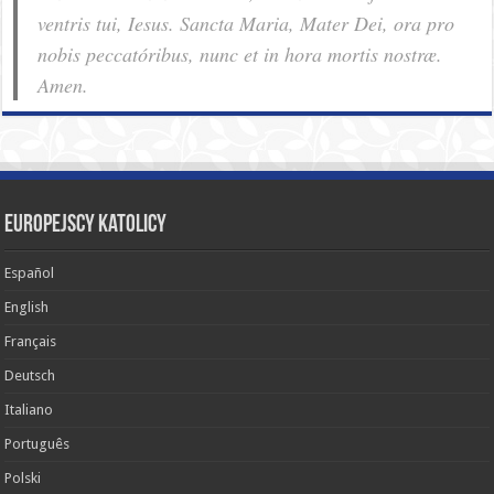
ventris tui, Iesus. Sancta Maria, Mater Dei, ora pro
nobis pec­ca­tóribus, nunc et in hora mortis nostræ.
Amen.
Europejscy katolicy
Español
English
Français
Deutsch
Italiano
Português
Polski