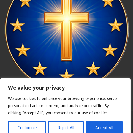
We value your privacy
We use cookies to enhance your browsing experience, serve
In nómine Patris, et Fílii, et Spíritus Sancti. Amen.
personalized ads or content, and analyze our traffic. By
clicking "Accept All", you consent to our use of cookies.
Polska wersja
Catholicus.eu
| Oryginalna wersja w języku
hiszpańskim
Customize
Reject All
Accept All
© Copyright 2026, Wszelkie prawa zastrzeżone