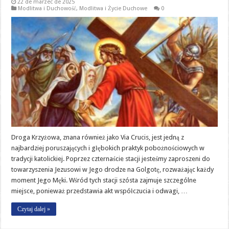
22 de marzec de 2025
Modlitwa i Duchowość
,
Modlitwa i Życie Duchowe
0
Droga Krzyżowa, znana również jako Via Crucis, jest jedną z
najbardziej poruszających i głębokich praktyk pobożnościowych w
tradycji katolickiej. Poprzez czternaście stacji jesteśmy zaproszeni do
towarzyszenia Jezusowi w Jego drodze na Golgotę, rozważając każdy
moment Jego Męki. Wśród tych stacji szósta zajmuje szczególne
miejsce, ponieważ przedstawia akt współczucia i odwagi, …
Czytaj dalej »