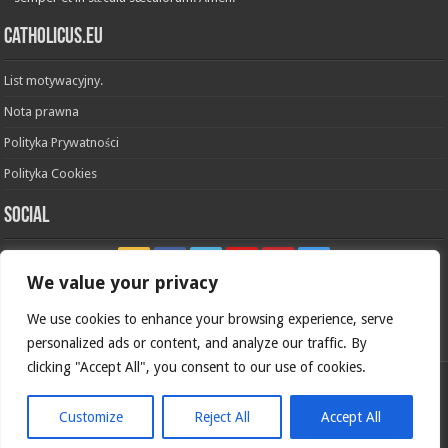
Catholicus.eu
List motywacyjny.
Nota prawna
Polityka Prywatności
Polityka Cookies
Social
We value your privacy
We use cookies to enhance your browsing experience, serve
In nómine Patris, et Fílii, et Spíritus Sancti. Amen.
personalized ads or content, and analyze our traffic. By
clicking "Accept All", you consent to our use of cookies.
Polska wersja
Catholicus.eu
| Oryginalna wersja w języku
hiszpańskim
Customize
Reject All
Accept All
© Copyright 2026, Wszelkie prawa zastrzeżone