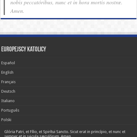
nobis pec­ca­tóribus, nunc et in hora mortis nostræ.
Amen.
Europejscy katolicy
Español
English
Français
Deutsch
Italiano
Português
Polski
Glória Patri, et Fílio, et Spirítui Sancto. Sicut erat in princípio, et nunc et
semper et in sǽcula sæculórum. Amen.