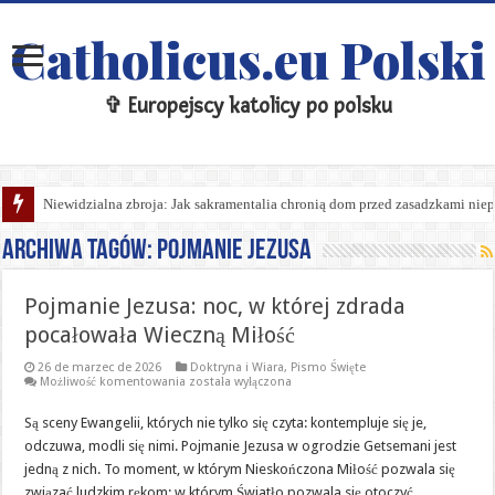
Catholicus.eu Polski
✞ Europejscy katolicy po polsku
Niewidzialna zbroja: Jak sakramentalia chronią dom przed zasadzkami niep
Archiwa tagów:
Pojmanie Jezusa
Pojmanie Jezusa: noc, w której zdrada
pocałowała Wieczną Miłość
26 de marzec de 2026
Doktryna i Wiara
,
Pismo Święte
Pojmanie
Możliwość komentowania
została wyłączona
Jezusa:
noc,
Są sceny Ewangelii, których nie tylko się czyta: kontempluje się je,
w
której
odczuwa, modli się nimi. Pojmanie Jezusa w ogrodzie Getsemani jest
zdrada
pocałowała
jedną z nich. To moment, w którym Nieskończona Miłość pozwala się
Wieczną
związać ludzkim rękom; w którym Światło pozwala się otoczyć