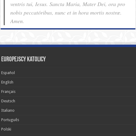
ventris tui, Iesus. Sancta Maria, Mater Dei, ora pro
nobis pec­ca­tóribus, nunc et in hora mortis nostræ.
Amen.
Europejscy katolicy
Español
English
Français
Deutsch
Italiano
Português
Polski