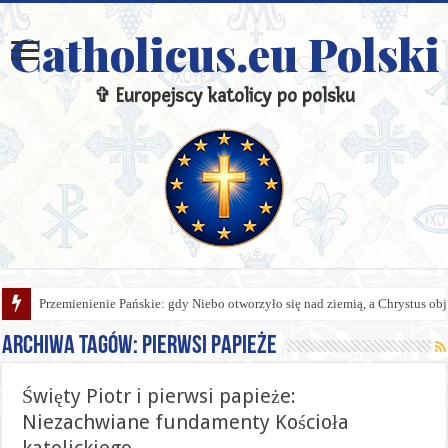
Catholicus.eu Polski
✞ Europejscy katolicy po polsku
Przemienienie Pańskie: gdy Niebo otworzyło się nad ziemią, a Chrystus obj
Archiwa tagów:
pierwsi papieże
Święty Piotr i pierwsi papieże:
Niezachwiane fundamenty Kościoła