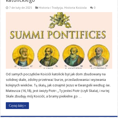
katolickiego
7 de luty de 2025
Historia i Tradycja
,
Historia Kościoła
0
Od samych początków Kościół katolicki był jak dom zbudowany na
solidnej skale, zdolny przetrwać burze, prześladowania i wyzwania
kolejnych wieków. Tą skałą, jak oznajmił Jezus w Ewangelii według św.
Mateusza (16,18), jest święty Piotr: „Ty jesteś Piotr (czyli Skała), i na tej
Skale zbuduję mój Kościół, a bramy piekielne go …
Czytaj dalej »