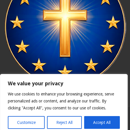
We value your privacy
We use cookies to enhance your browsing experience, serve
In nómine Patris, et Fílii, et Spíritus Sancti. Amen.
personalized ads or content, and analyze our traffic. By
clicking "Accept All", you consent to our use of cookies.
Polska wersja
Catholicus.eu
| Oryginalna wersja w języku
hiszpańskim
Customize
Reject All
Accept All
© Copyright 2026, Wszelkie prawa zastrzeżone