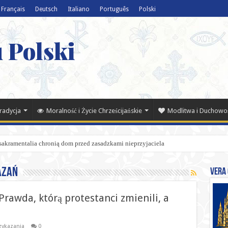
Français
Deutsch
Italiano
Português
Polski
 Polski
Tradycja
Moralność i Życie Chrześcijańskie
Modlitwa i Duchowo
 sakramentalia chronią dom przed zasadzkami nieprzyjaciela
azań
Vera 
 Prawda, którą protestanci zmienili, a
zykazania
0