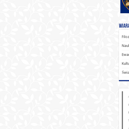
Wiara
Filo
Nauk
Ewan
Kult
Świ