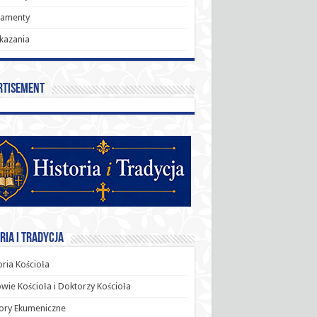
ramenty
kazania
rtisement
ria i Tradycja
oria Kościoła
wie Kościoła i Doktorzy Kościoła
ory Ekumeniczne