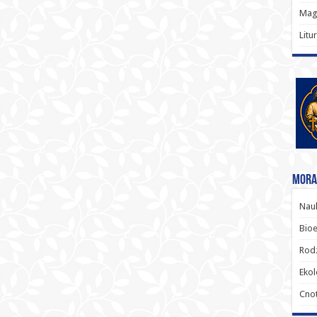
Magi
Litu
Moral
Nauk
Bioe
Rodz
Ekol
Cnot