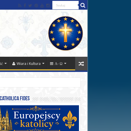
ść
Wiara i Kultura
Α- Ω
catholica fides