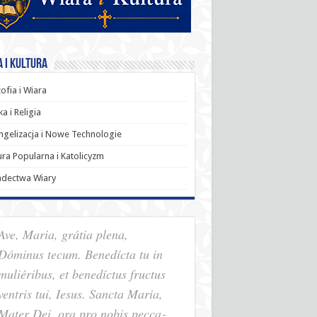
 i Kultura
zofia i Wiara
a i Religia
gelizacja i Nowe Technologie
ura Popularna i Katolicyzm
adectwa Wiary
Ave, Maria, grátia plena,
Dóminus tecum. Benedícta tu in
muliéribus, et benedíctus fructus
ventris tui, Iesus. Sancta Maria,
Mater Dei, ora pro nobis pec­ca­