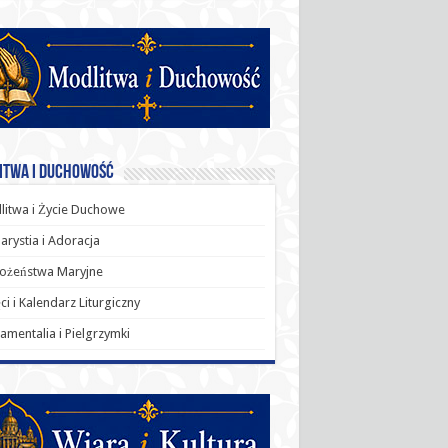
itwa i Duchowość
itwa i Życie Duchowe
arystia i Adoracja
ożeństwa Maryjne
ci i Kalendarz Liturgiczny
amentalia i Pielgrzymki