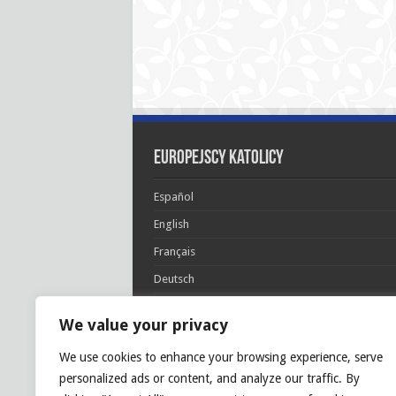
Europejscy katolicy
Español
English
Français
Deutsch
Italiano
We value your privacy
Português
We use cookies to enhance your browsing experience, serve
Polski
personalized ads or content, and analyze our traffic. By
Glória Patri, et Fílio, et Spirítui Sancto. Sicut era