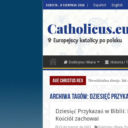
Español
English
SOBOTA , 8 SIERPNIA 2026
Catholicus.eu
✞ Europejscy katolicy po polsku
Doktryna i Wiara
Historia i 
Ave Christus Rex
Niewidzialna zbroja: Jak
Archiwa tagów:
Dziesięć Przyk
Dziesięć Przykazań w Biblii:
Kościół zachował
25 de marzec de 2025
Doktryna i Wiara
,
Pr