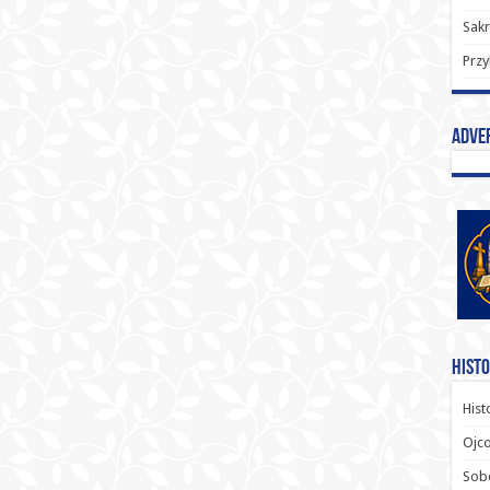
Sak
Przy
Adve
Histo
Hist
Ojco
Sob