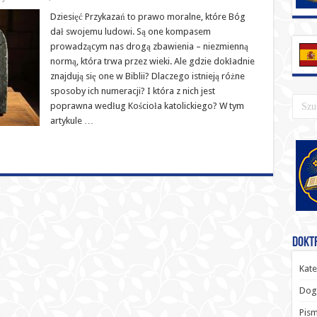
Dziesięć Przykazań to prawo moralne, które Bóg
dał swojemu ludowi. Są one kompasem
prowadzącym nas drogą zbawienia – niezmienną
normą, która trwa przez wieki. Ale gdzie dokładnie
znajdują się one w Biblii? Dlaczego istnieją różne
sposoby ich numeracji? I która z nich jest
poprawna według Kościoła katolickiego? W tym
artykule …
Doktr
Kate
Dog
Pism