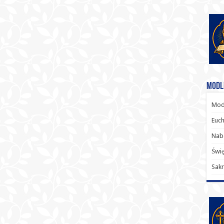
Modl
Modl
Euch
Nab
Świę
Sakr