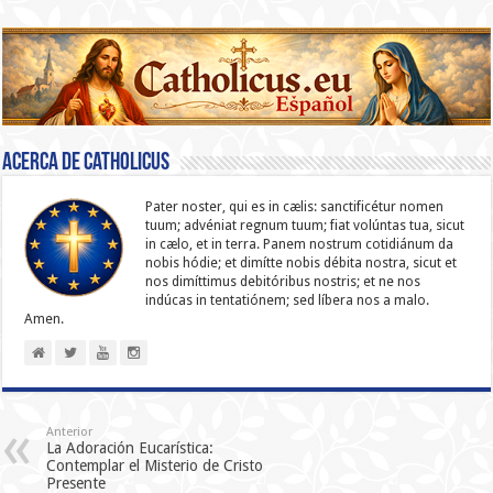
Acerca de catholicus
Pater noster, qui es in cælis: sanc­ti­ficétur nomen
tuum; advéniat regnum tuum; fiat volúntas tua, sicut
in cælo, et in terra. Panem nostrum cotidiánum da
nobis hódie; et dimítte nobis débita nostra, sicut et
nos dimíttimus debitóribus nostris; et ne nos
indúcas in ten­ta­tiónem; sed líbera nos a malo.
Amen.
Anterior
La Adoración Eucarística:
Contemplar el Misterio de Cristo
Presente