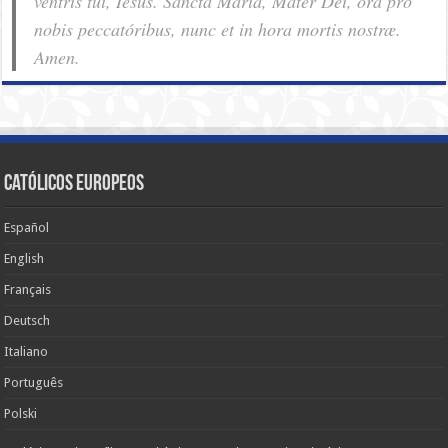
ventris tui, Iesus. Sancta Maria, Mater Dei, ora pro
nobis pec­ca­tóribus, nunc et in hora mortis nostræ.
Amen.
Católicos Europeos
Español
English
Français
Deutsch
Italiano
Português
Polski