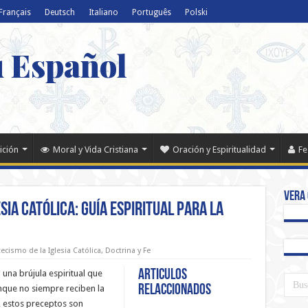
Français
Deutsch
Italiano
Português
Polski
u Español
ición
Moral y Vida Cristiana
Oración y Espiritualidad
Fe
Vera 
ia Católica: Guía Espiritual para la
ecismo de la Iglesia Católica
,
Doctrina y Fe
Articulos
una brújula espiritual que
relaccionados
unque no siempre reciben la
 estos preceptos son