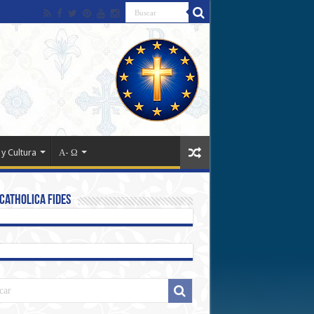
 y Cultura
Α- Ω
Catholica Fides