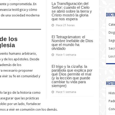
La Transfiguración del
rente y comprometida. En
Señor: cuando el Cielo
elevancia teológica y cómo
se abrió sobre la tierra y
Doctr
Cristo mostró la gloria
to de una sociedad moderna
que nos espera
Cate
Hace 21 horas
Dog
El Tetragrámaton: el
de los
Nombre Inefable de Dios
Sagr
lesia
que el mundo ha
olvidado
Sac
nvento humano arbitrario,
Hace 1 semana
Los
o y de los apóstoles. Desde
, además de los
El trigo y la cizaña: la
parábola que explica por
era necesario proponer
qué Dios permite el mal
 vivir su fe en comunidad y
(y la lección que puede
cambiar tu vida para
Histo
siempre)
Hace 1 semana
o largo de la historia como
Hist
 asegurar que las prácticas
Padr
oble: por un lado, fortalecer
Conc
rnos a vivir en comunión con los demás.