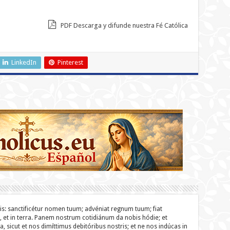
PDF Descarga y difunde nuestra Fé Católica
LinkedIn
Pinterest
lis: sanc­ti­ficétur nomen tuum; advéniat regnum tuum; fiat
o, et in terra. Panem nostrum cotidiánum da nobis hódie; et
a, sicut et nos dimíttimus debitóribus nostris; et ne nos indúcas in