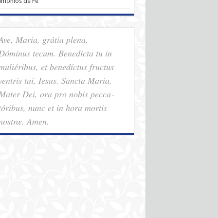
imonios de Fe
Ave, Maria, grátia plena,
Dóminus tecum. Benedícta tu in
muliéribus, et benedíctus fructus
ventris tui, Iesus. Sancta Maria,
Mater Dei, ora pro nobis pec­ca­
tóribus, nunc et in hora mortis
nostræ. Amen.