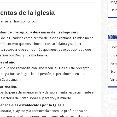
Magi
Litu
ntos de la Iglesia
 enseñan hoy, son cinco:
días de precepto, y descansar del trabajo servil.
Moral
e la Eucaristía como centro de la vida cristiana. La misa no es
n Cristo vivo que nos alimenta con su Palabra y su Cuerpo.
Doct
ite recordar que somos más que nuestras ocupaciones y que
ación con Dios y nuestra familia.
Bioé
ez al año.
Fami
 que nos reconcilia con Dios y con la Iglesia. Este precepto
Ecol
ltas y a buscar la gracia del perdón, especialmente en los
la Cuaresma.
Virt
urrección.
participen activamente en la vida sacramental, especialmente en
 victoria de Cristo sobre el pecado y la muerte.
n los días establecidos por la Iglesia.
dario, el ayuno y la abstinencia tienen un profundo valor
s deseos y a solidarizarnos con los que sufren, recordándonos