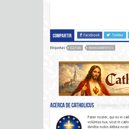
Facebook
Twitter
Compartir
Etiquetas
IGLESIA
MANDAMIENTOS
Acerca de catholicus
Pater noster, qui es in cæ
volúntas tua, sicut in cæl
dimítte nobis débita nostr