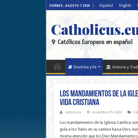
Español
English
VIERNES , AGOSTO 7 2026
Catholicus.e
✞ Católicos Europeos en español
Doctrina y Fe
Historia y Trad
Los Mandamientos de la Igles
Vida Cristiana
catholicus
diciembre 29, 2024
Cat
Los mandamientos de la Iglesia Católica son 
guía a los fieles en su camino hacia Dios. A
misma atención que los Diez Mandamientos,