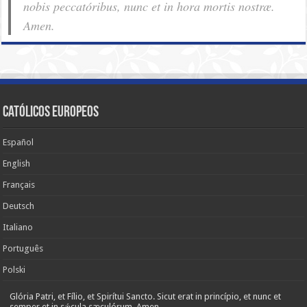
nobis pec­ca­tóribus, nunc et in hora mortis nostræ.
Amen.
Católicos Europeos
Español
English
Français
Deutsch
Italiano
Português
Polski
Glória Patri, et Fílio, et Spirítui Sancto. Sicut erat in princípio, et nunc et
semper et in sǽcula sæculórum. Amen.