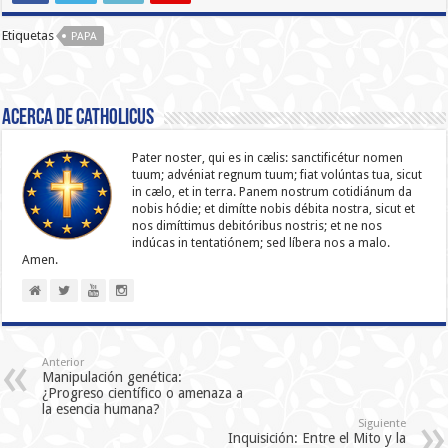
Etiquetas
PAPA
Acerca de catholicus
Pater noster, qui es in cælis: sanc­ti­ficétur nomen
tuum; advéniat regnum tuum; fiat volúntas tua, sicut
in cælo, et in terra. Panem nostrum cotidiánum da
nobis hódie; et dimítte nobis débita nostra, sicut et
nos dimíttimus debitóribus nostris; et ne nos
indúcas in ten­ta­tiónem; sed líbera nos a malo.
Amen.
Anterior
Manipulación genética:
¿Progreso científico o amenaza a
la esencia humana?
Siguiente
Inquisición: Entre el Mito y la