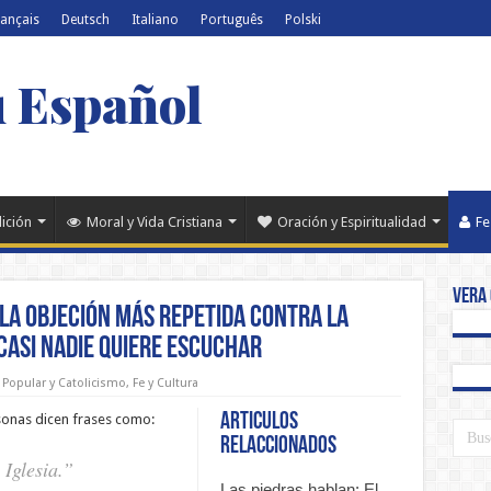
rançais
Deutsch
Italiano
Português
Polski
u Español
dición
Moral y Vida Cristiana
Oración y Espiritualidad
Fe
Vera 
 la objeción más repetida contra la
 casi nadie quiere escuchar
 Popular y Catolicismo
,
Fe y Cultura
Articulos
sonas dicen frases como:
relaccionados
 Iglesia.”
Las piedras hablan: El