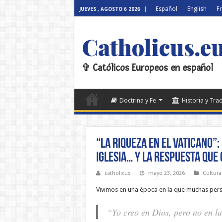
Español
English
F
JUEVES , AGOSTO 6 2026
Catholicus.e
✞ Católicos Europeos en español
Doctrina y Fe
Historia y Tra
“La riqueza en el Vaticano”:
Iglesia… y la respuesta que
catholicus
mayo 23, 2026
Cultura
Vivimos en una época en la que muchas per
“Yo creo en Dios, pero no en la