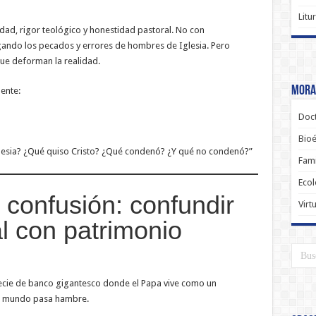
Litu
ad, rigor teológico y honestidad pastoral. No con
ando los pecados y errores de hombres de Iglesia. Pero
ue deforman la realidad.
Moral
ente:
Doct
Bioé
Iglesia? ¿Qué quiso Cristo? ¿Qué condenó? ¿Y qué no condenó?”
Fami
Ecol
 confusión: confundir
Virt
l con patrimonio
cie de banco gigantesco donde el Papa vive como un
el mundo pasa hambre.