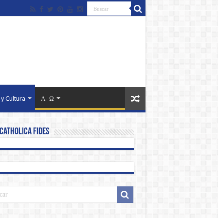
 y Cultura
Α- Ω
Catholica Fides