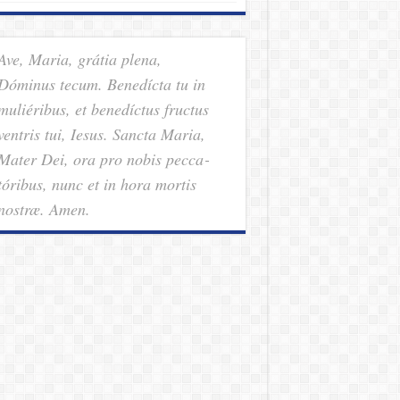
Ave, Maria, grátia plena,
Dóminus tecum. Benedícta tu in
muliéribus, et benedíctus fructus
ventris tui, Iesus. Sancta Maria,
Mater Dei, ora pro nobis pec­ca­
tóribus, nunc et in hora mortis
nostræ. Amen.