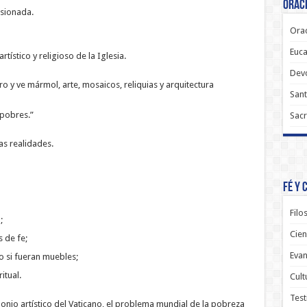
Oraci
sionada.
Orac
Euca
rtístico y religioso de la Iglesia.
Dev
o y ve mármol, arte, mosaicos, reliquias y arquitectura
Sant
 pobres.”
Sacr
as realidades.
Fé y 
Filo
;
Cien
 de fe;
Evan
 si fueran muebles;
itual.
Cult
Test
monio artístico del Vaticano, el problema mundial de la pobreza