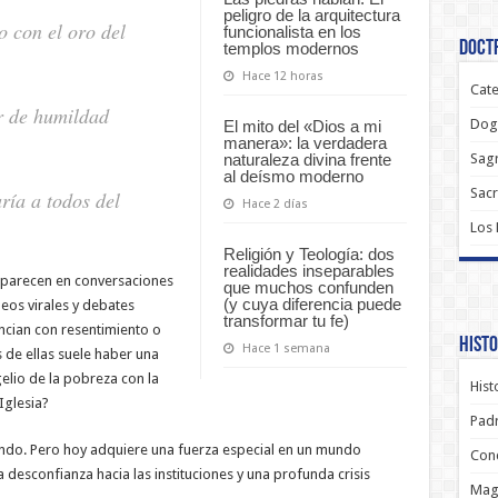
peligro de la arquitectura
o con el oro del
funcionalista en los
Doctr
templos modernos
Hace 12 horas
Cate
r de humildad
Dog
El mito del «Dios a mi
manera»: la verdadera
naturaleza divina frente
Sagr
al deísmo moderno
Sac
ría a todos del
Hace 2 días
Los
Religión y Teología: dos
realidades inseparables
Aparecen en conversaciones
que muchos confunden
(y cuya diferencia puede
deos virales y debates
transformar tu fe)
ncian con resentimiento o
Histo
Hace 1 semana
s de ellas suele haber una
gelio de la pobreza con la
Hist
Iglesia?
Padr
iendo. Pero hoy adquiere una fuerza especial en un mundo
Conc
 desconfianza hacia las instituciones y una profunda crisis
Magi