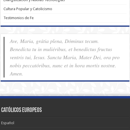
Cultura Popular y Catolicismo
Testimonios de Fe
Ave, Maria, grátia plena, Dóminus tecum.
Benedícta tu in muliéribus, et benedíctus fructus
ventris tui, Iesus. Sancta Maria, Mater Dei, ora pro
nobis pec­ca­tóribus, nunc et in hora mortis nostræ.
Amen.
Católicos Europeos
Español