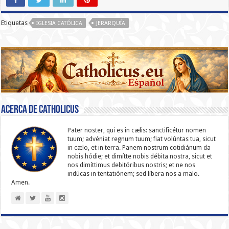
Etiquetas
IGLESIA CATÓLICA
JERARQUÍA
Acerca de catholicus
Pater noster, qui es in cælis: sanc­ti­ficétur nomen
tuum; advéniat regnum tuum; fiat volúntas tua, sicut
in cælo, et in terra. Panem nostrum cotidiánum da
nobis hódie; et dimítte nobis débita nostra, sicut et
nos dimíttimus debitóribus nostris; et ne nos
indúcas in ten­ta­tiónem; sed líbera nos a malo.
Amen.