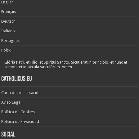
English
Français
Deutsch
Italiano
Português
Polski
Glória Patri, et Fílio, et Spirítui Sancto. Sicut erat in princípio, et nunc et
semper et in sǽcula sæculórum. Amen.
Catholicus.eu
Carta de presentación
Aviso Legal
Política de Cookies
Política de Privacidad
Social