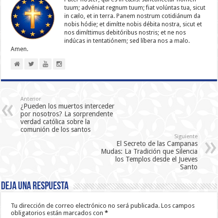
tuum; advéniat regnum tuum; fiat volúntas tua, sicut
in cælo, et in terra. Panem nostrum cotidiánum da
nobis hódie; et dimítte nobis débita nostra, sicut et
nos dimíttimus debitóribus nostris; et ne nos
indúcas in ten­ta­tiónem; sed líbera nos a malo.
Amen.
Anterior
¿Pueden los muertos interceder
por nosotros? La sorprendente
verdad católica sobre la
comunión de los santos
Siguiente
El Secreto de las Campanas
Mudas: La Tradición que Silencia
los Templos desde el Jueves
Santo
Deja una respuesta
Tu dirección de correo electrónico no será publicada.
Los campos
obligatorios están marcados con
*