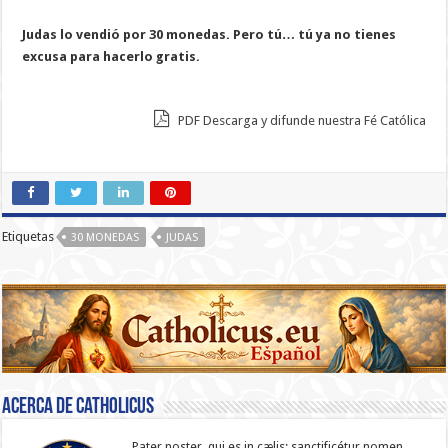
Judas lo vendió por 30 monedas. Pero tú… tú ya no tienes
excusa para hacerlo gratis.
PDF Descarga y difunde nuestra Fé Católica
Etiquetas
30 MONEDAS
JUDAS
Acerca de catholicus
Pater noster, qui es in cælis: sanc­ti­ficétur nomen