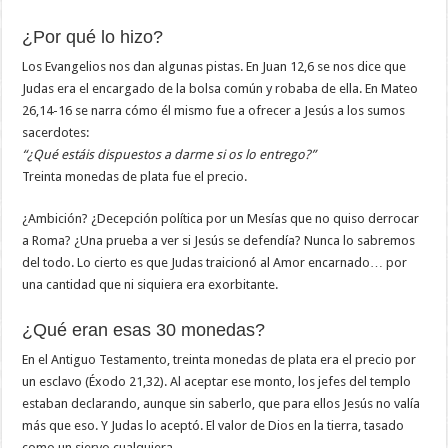
¿Por qué lo hizo?
Los Evangelios nos dan algunas pistas. En Juan 12,6 se nos dice que
Judas era el encargado de la bolsa común y robaba de ella. En Mateo
26,14-16 se narra cómo él mismo fue a ofrecer a Jesús a los sumos
sacerdotes:
“¿Qué estáis dispuestos a darme si os lo entrego?”
Treinta monedas de plata fue el precio.
¿Ambición? ¿Decepción política por un Mesías que no quiso derrocar
a Roma? ¿Una prueba a ver si Jesús se defendía? Nunca lo sabremos
del todo. Lo cierto es que Judas traicionó al Amor encarnado… por
una cantidad que ni siquiera era exorbitante.
¿Qué eran esas 30 monedas?
En el Antiguo Testamento, treinta monedas de plata era el precio por
un esclavo (Éxodo 21,32). Al aceptar ese monto, los jefes del templo
estaban declarando, aunque sin saberlo, que para ellos Jesús no valía
más que eso. Y Judas lo aceptó. El valor de Dios en la tierra, tasado
como un siervo cualquiera.