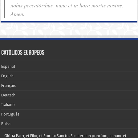
nobis pec­ca­tóribus, nunc et in hora mortis nostræ.
Amen.
Católicos Europeos
Español
English
Français
Deutsch
Italiano
Português
Polski
Glória Patri, et Fílio, et Spirítui Sancto. Sicut erat in princípio, et nunc et