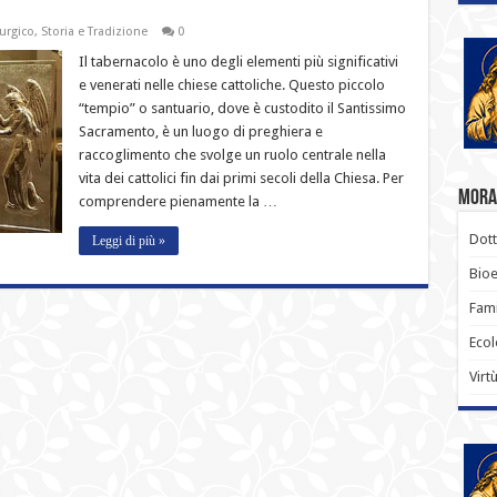
turgico
,
Storia e Tradizione
0
Il tabernacolo è uno degli elementi più significativi
e venerati nelle chiese cattoliche. Questo piccolo
“tempio” o santuario, dove è custodito il Santissimo
Sacramento, è un luogo di preghiera e
raccoglimento che svolge un ruolo centrale nella
vita dei cattolici fin dai primi secoli della Chiesa. Per
Moral
comprendere pienamente la …
Dott
Leggi di più »
Bioe
Fami
Ecol
Virt