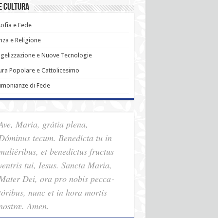
e Cultura
sofia e Fede
nza e Religione
gelizzazione e Nuove Tecnologie
ura Popolare e Cattolicesimo
imonianze di Fede
Ave, Maria, grátia plena,
Dóminus tecum. Benedícta tu in
muliéribus, et benedíctus fructus
ventris tui, Iesus. Sancta Maria,
Mater Dei, ora pro nobis pec­ca­
tóribus, nunc et in hora mortis
nostræ. Amen.