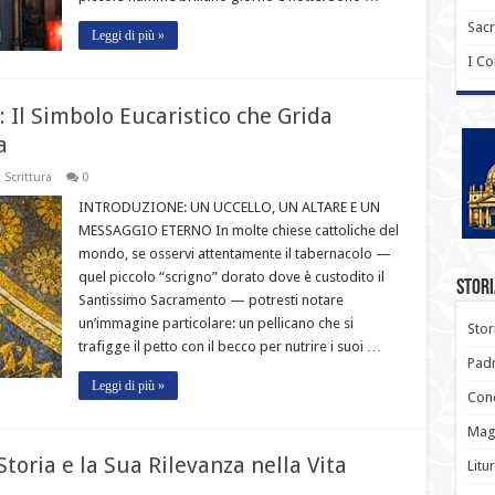
Sac
Leggi di più »
I C
: Il Simbolo Eucaristico che Grida
a
 Scrittura
0
INTRODUZIONE: UN UCCELLO, UN ALTARE E UN
MESSAGGIO ETERNO In molte chiese cattoliche del
mondo, se osservi attentamente il tabernacolo —
quel piccolo “scrigno” dorato dove è custodito il
Stori
Santissimo Sacramento — potresti notare
un’immagine particolare: un pellicano che si
Stor
trafigge il petto con il becco per nutrire i suoi …
Padr
Leggi di più »
Conc
Magi
Storia e la Sua Rilevanza nella Vita
Litu