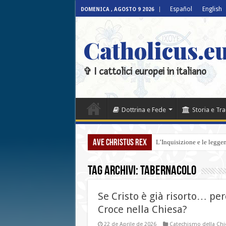
Español
English
DOMENICA , AGOSTO 9 2026
Catholicus.eu
✞ I cattolici europei in italiano
Dottrina e Fede
Storia e Tr
Ave Christus Rex
L’Inquisizione e le legge
Tag Archivi:
Tabernacolo
Se Cristo è già risorto… pe
Croce nella Chiesa?
22 de Aprile de 2026
Catechismo della Chie