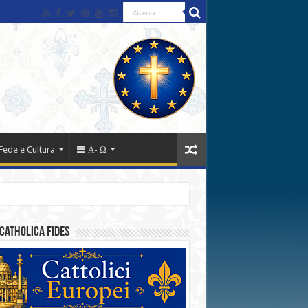
Fede e Cultura
Α- Ω
catholica fides