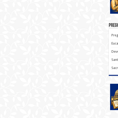
Pregh
Preg
Euca
Devo
Sant
Sacr