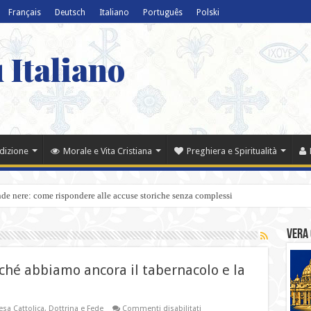
Français
Deutsch
Italiano
Português
Polski
 Italiano
adizione
Morale e Vita Cristiana
Preghiera e Spiritualità
nde nere: come rispondere alle accuse storiche senza complessi
Vera 
rché abbiamo ancora il tabernacolo e la
su
sa Cattolica
,
Dottrina e Fede
Commenti disabilitati