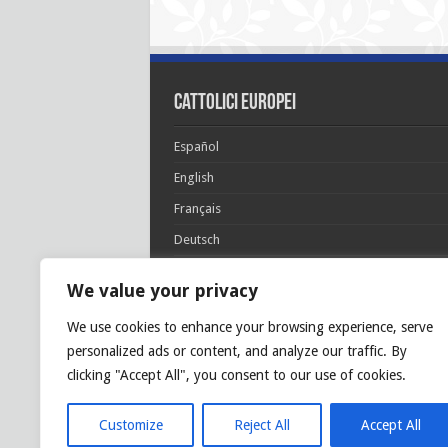
cattolici europei
Español
English
Français
Deutsch
Italiano
We value your privacy
Português
We use cookies to enhance your browsing experience, serve
Polski
personalized ads or content, and analyze our traffic. By
Glória Patri, et Fílio, et Spirítui Sancto. Sicut era
clicking "Accept All", you consent to our use of cookies.
princípio, et nunc et semper et in sǽcula
sæculórum. Amen.
Customize
Reject All
Accept All