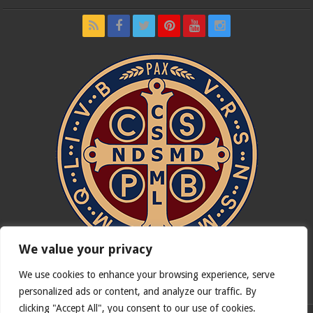
We value your privacy
We use cookies to enhance your browsing experience, serve
In nómine Patris, et Fílii, et Spíritus Sancti. Amen.
personalized ads or content, and analyze our traffic. By
clicking "Accept All", you consent to our use of cookies.