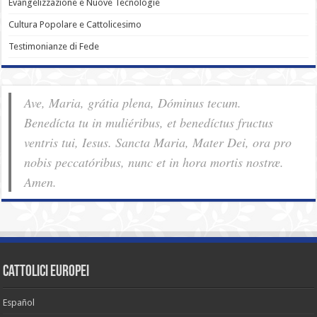
Evangelizzazione e Nuove Tecnologie
Cultura Popolare e Cattolicesimo
Testimonianze di Fede
Ave, Maria, grátia plena, Dóminus tecum.
Benedícta tu in muliéribus, et benedíctus fructus
ventris tui, Iesus. Sancta Maria, Mater Dei, ora pro
nobis pec­ca­tóribus, nunc et in hora mortis nostræ.
Amen.
cattolici europei
Español