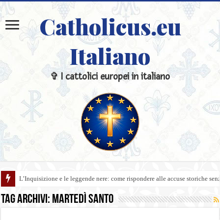
Catholicus.eu
Italiano
✞ I cattolici europei in italiano
L’Inquisizione e le leggende nere: come rispondere alle accuse storiche sen
Tag Archivi:
Martedì Santo