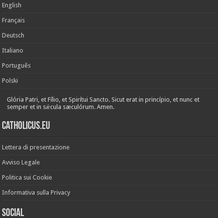
English
Français
Deutsch
Italiano
Português
Polski
Glória Patri, et Fílio, et Spirítui Sancto. Sicut erat in princípio, et nunc et
semper et in sǽcula sæculórum. Amen.
Catholicus.eu
Lettera di presentazione
Avviso Legale
Politica sui Cookie
Informativa sulla Privacy
Social