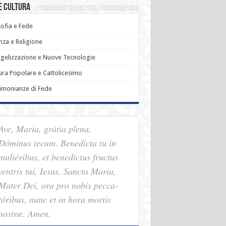
e Cultura
sofia e Fede
nza e Religione
gelizzazione e Nuove Tecnologie
ura Popolare e Cattolicesimo
imonianze di Fede
Ave, Maria, grátia plena,
Dóminus tecum. Benedícta tu in
muliéribus, et benedíctus fructus
ventris tui, Iesus. Sancta Maria,
Mater Dei, ora pro nobis pec­ca­
tóribus, nunc et in hora mortis
nostræ. Amen.