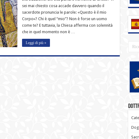
sei mai chiesto cosa accade davvero quando il
sacerdote pronuncia le parole: «Questo è il mio
Corpo»? Chi è quel “mio”? Non è forse un uomo
come te? E tuttavia, la Chiesa afferma con solennità
che in quel momento non è …
Leggi di più »
Dottr
Cate
Dogm
Sacr