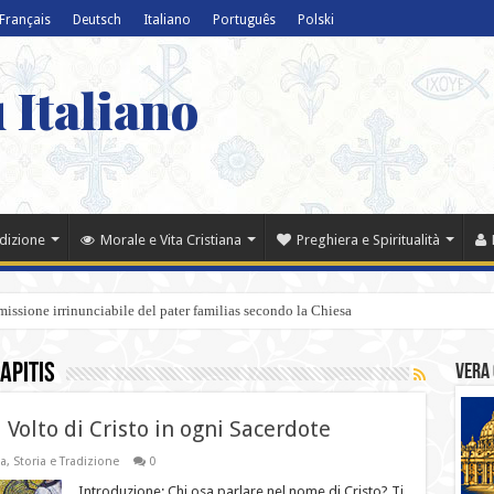
Français
Deutsch
Italiano
Português
Polski
 Italiano
adizione
Morale e Vita Cristiana
Preghiera e Spiritualità
a missione irrinunciabile del pater familias secondo la Chiesa
apitis
Vera 
l Volto di Cristo in ogni Sacerdote
sa
,
Storia e Tradizione
0
Introduzione: Chi osa parlare nel nome di Cristo? Ti