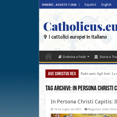
Español
English
VENERDÌ , AGOSTO 7 2026
Catholicus.eu
✞ I cattolici europei in italiano
Dottrina e Fede
Storia e Tr
Ave Christus Rex
Padri santi, figli forti: L
Tag Archivi:
In Persona Christi C
In Persona Christi Capitis: I
19 de Luglio de 2025
Magistero della Chie