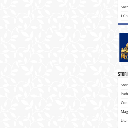
Sac
I C
Stori
Stor
Padr
Conc
Magi
Litu