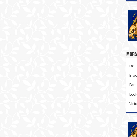
Moral
Dott
Bioe
Fami
Ecol
Virt