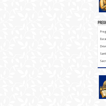
Pregh
Preg
Euca
Devo
Sant
Sacr