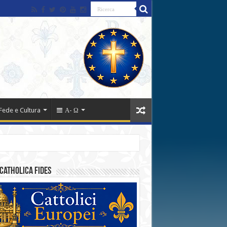
Fede e Cultura
Α- Ω
catholica fides