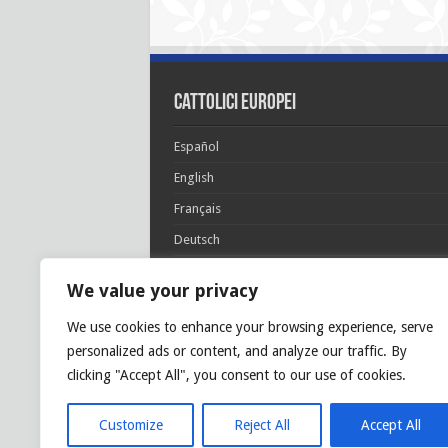
cattolici europei
Español
English
Français
Deutsch
Italiano
We value your privacy
Português
We use cookies to enhance your browsing experience, serve
Polski
personalized ads or content, and analyze our traffic. By
Glória Patri, et Fílio, et Spirítui Sancto. Sicut era
clicking "Accept All", you consent to our use of cookies.
princípio, et nunc et semper et in sǽcula
sæculórum. Amen.
Customize
Reject All
Accept All