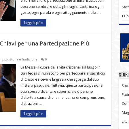
errori nella loro partecipazione all’Eucaristia. Alcuni
possono sembrare dettagli insignificanti, ma ogni
Sac
gesto, ogni parola e ogni atteggiamento nella …
I C
Leggi di più »
Chiavi per una Partecipazione Più
urgico
,
Storia e Tradizione
0
La Messa, il cuore della vita cristiana, è il luogo in
cui i fedeli si riuniscono per partecipare al sacrificio
Stori
di Cristo e ricevere la grazia che sgorga dal Suo
mistero pasquale. Tuttavia, questa partecipazione
Stor
può spesso diventare superficiale o persino
Padr
distorta a causa di una mancanza di comprensione,
distrazioni …
Conc
Magi
Leggi di più »
Litu