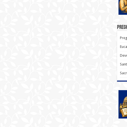
Pregh
Preg
Euca
Devo
Sant
Sacr