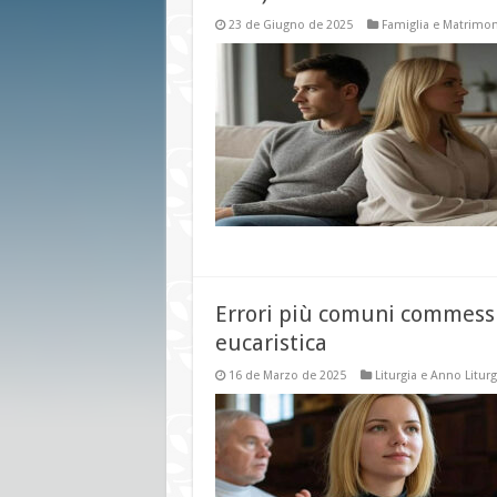
23 de Giugno de 2025
Famiglia e Matrimo
Errori più comuni commessi 
eucaristica
16 de Marzo de 2025
Liturgia e Anno Liturg