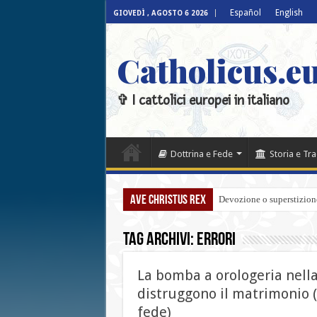
Español
English
GIOVEDÌ , AGOSTO 6 2026
Catholicus.eu
✞ I cattolici europei in italiano
Dottrina e Fede
Storia e Tr
Ave Christus Rex
Devozione o superstizione
Tag Archivi:
Errori
La bomba a orologeria nella 
distruggono il matrimonio (
fede)