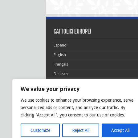
cattolici europei
Español
English
Français
Deutsch
Italiano
We value your privacy
Português
We use cookies to enhance your browsing experience, serve
Polski
personalized ads or content, and analyze our traffic. By
Glória Patri, et Fílio, et Spirítui Sancto. Sicut era
clicking "Accept All", you consent to our use of cookies.
princípio, et nunc et semper et in sǽcula
sæculórum. Amen.
Customize
Reject All
Accept All