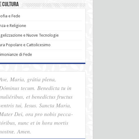
e Cultura
sofia e Fede
nza e Religione
gelizzazione e Nuove Tecnologie
ura Popolare e Cattolicesimo
imonianze di Fede
Ave, Maria, grátia plena,
Dóminus tecum. Benedícta tu in
muliéribus, et benedíctus fructus
ventris tui, Iesus. Sancta Maria,
Mater Dei, ora pro nobis pec­ca­
tóribus, nunc et in hora mortis
nostræ. Amen.