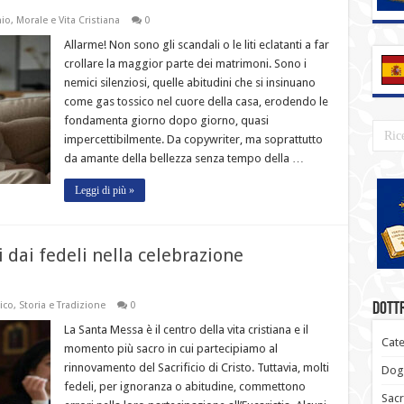
nio
,
Morale e Vita Cristiana
0
Allarme! Non sono gli scandali o le liti eclatanti a far
crollare la maggior parte dei matrimoni. Sono i
nemici silenziosi, quelle abitudini che si insinuano
come gas tossico nel cuore della casa, erodendo le
fondamenta giorno dopo giorno, quasi
impercettibilmente. Da copywriter, ma soprattutto
da amante della bellezza senza tempo della …
Leggi di più »
dai fedeli nella celebrazione
ico
,
Storia e Tradizione
0
Dottr
La Santa Messa è il centro della vita cristiana e il
Cate
momento più sacro in cui partecipiamo al
rinnovamento del Sacrificio di Cristo. Tuttavia, molti
Dogm
fedeli, per ignoranza o abitudine, commettono
Sacr