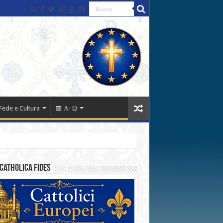
Fede e Cultura
Α- Ω
catholica fides