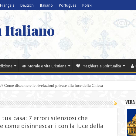
Français
Deutsch
Italiano
Português
Polski
 Italiano
adizione
Morale e Vita Cristiana
Preghiera e Spiritualità
? Come discernere le rivelazioni private alla luce della Chiesa
Vera 
tua casa: 7 errori silenziosi che
e come disinnescarli con la luce della