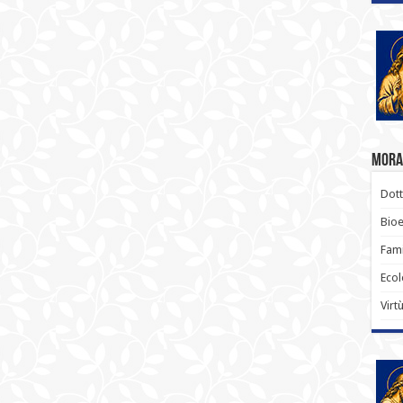
Moral
Dott
Bioe
Fami
Ecol
Virt