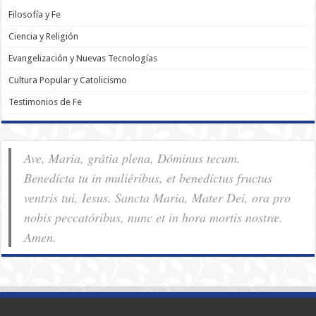
Filosofía y Fe
Ciencia y Religión
Evangelización y Nuevas Tecnologías
Cultura Popular y Catolicismo
Testimonios de Fe
Ave, Maria, grátia plena, Dóminus tecum.
Benedícta tu in muliéribus, et benedíctus fructus
ventris tui, Iesus. Sancta Maria, Mater Dei, ora pro
nobis pec­ca­tóribus, nunc et in hora mortis nostræ.
Amen.