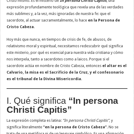
Cristo mismo. Es el misterio de
In persona Christi Capitis
, una
expresión profundamente teológica que revela una de las verdades
más sublimes y, a la vez, más ignoradas de nuestra fe: que el
sacerdote, al actuar sacramentalmente, lo hace
en la Persona de
Cristo Cabeza
.
Hoy más que nunca, en tiempos de crisis de fe, de abusos, de
relativismo moral y espiritual, necesitamos redescubrir qué significa
este misterio, por qué es esencial para nuestra vida cristiana y cómo
nos interpela, tanto a sacerdotes como a laicos. Porque si el
sacerdote actúa en nombre de Cristo Cabeza, entonces
el altar es el
Calvario, la misa es el Sacrificio de la Cruz, y el confesonario
es el tribunal de la Divina Misericordia
.
I. Qué significa
“In persona
Christi Capitis”
La expresión completa es latina:
“In persona Christi Capitis”
, y
significa literalmente
“en la persona de Cristo Cabeza”
. No se
trata de una metáfora ni de un lenguaje simbólico. Es una afirmación