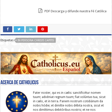
PDF Descarga y difunde nuestra Fé Católica
Etiquetas
IN PERSONA CHRISTI CAPITIS
Acerca de catholicus
Pater noster, qui es in cælis: sanc­ti­ficétur nomen
tuum; advéniat regnum tuum; fiat volúntas tua, sicut
in cælo, et in terra. Panem nostrum cotidiánum da
nobis hódie; et dimítte nobis débita nostra, sicut et
nos dimíttimus debitóribus nostris; et ne nos