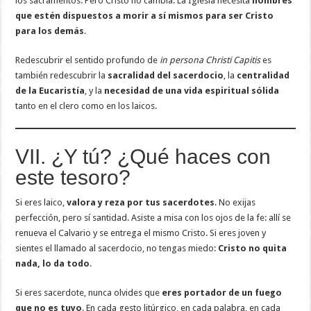
los sacramentos. Pero Cristo no cambia. La Iglesia necesita
hombres
que estén dispuestos a morir a sí mismos para ser Cristo
para los demás
.
Redescubrir el sentido profundo de
in persona Christi Capitis
es
también redescubrir la
sacralidad del sacerdocio
, la
centralidad
de la Eucaristía
, y la
necesidad de una vida espiritual sólida
tanto en el clero como en los laicos.
VII. ¿Y tú? ¿Qué haces con
este tesoro?
Si eres laico,
valora y reza por tus sacerdotes
. No exijas
perfección, pero sí santidad. Asiste a misa con los ojos de la fe: allí se
renueva el Calvario y se entrega el mismo Cristo. Si eres joven y
sientes el llamado al sacerdocio, no tengas miedo:
Cristo no quita
nada, lo da todo
.
Si eres sacerdote, nunca olvides que
eres portador de un fuego
que no es tuyo
. En cada gesto litúrgico, en cada palabra, en cada