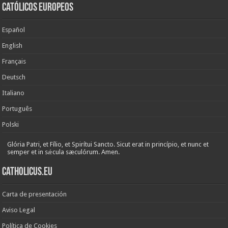
Católicos Europeos
Español
English
Français
Deutsch
Italiano
Português
Polski
Glória Patri, et Fílio, et Spirítui Sancto. Sicut erat in princípio, et nunc et
semper et in sǽcula sæculórum. Amen.
Catholicus.eu
Carta de presentación
Aviso Legal
Política de Cookies