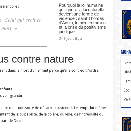
Pourquoi la loi humaine
ure encore :
qui ignore la loi naturelle
devient une forme de
violence : saint Thomas
e. Celui qui croit en
d’Aquin, le bien commun
 mort. »
et la crise du positivisme
juridique
5 jours il y a
Moral
us contre nature
Doct
nt dans la mort d’un enfant parce qu’elle contredit l’ordre
Bioé
Fami
enfants.
Écol
s voir grandir.
Vert
 entre dans une sorte de désarroi existentiel. Le temps lui-même
nt de la culpabilité, de la colère, du vide, de l’incrédulité ou
 part de Dieu.