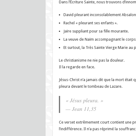
Dans l’Écriture Sainte, nous trouvons d’inno
David pleurant inconsolablement Absalon
Rachel « pleurant ses enfants ».
Jaïre suppliant pour sa fille mourante.
La veuve de Naïm accompagnant le corps d
Et surtout, la Très Sainte Vierge Marie au p
Le christianisme ne nie pas la douleur.
Il la regarde en face.
Jésus-Christ n’a jamais dit que la mort étai
pleura devant le tombeau de Lazare.
« Jésus pleura. »
— Jean 11,35
Ce verset extrêmement court contient une pr
l’indifférence. Il n’a pas réprimé la souffranc