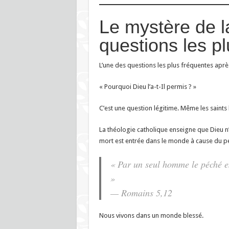
Le mystère de la
questions les plu
L’une des questions les plus fréquentes après
« Pourquoi Dieu l’a-t-Il permis ? »
C’est une question légitime. Même les saints 
La théologie catholique enseigne que Dieu n’
mort est entrée dans le monde à cause du péc
« Par un seul homme le péché es
»
— Romains 5,12
Nous vivons dans un monde blessé.