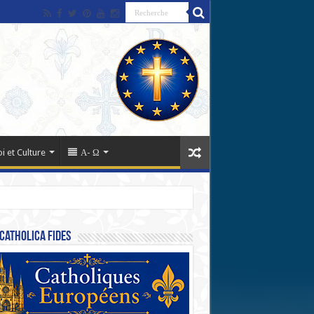
oi et Culture
Α- Ω
Catholica Fides