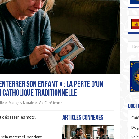
enterrer son enfant » : La perte d’un
oi catholique traditionnelle
lle et Mariage
,
Morale et Vie Chrétienne
Doctr
Articles connexes
t dépasser les mots.
Caté
Dogm
Sain
e sein maternel, pendant