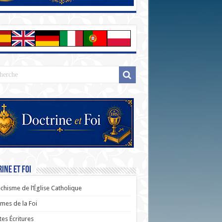
ine et Foi
chisme de l’Église Catholique
es de la Foi
tes Écritures