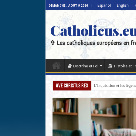
Español
English
DIMANCHE , AOÛT 9 2026
Catholicus.e
✞ Les catholiques européens en fr
Doctrine et Foi
Histoire et T
Ave Christus Rex
L’Inquisition et les lége