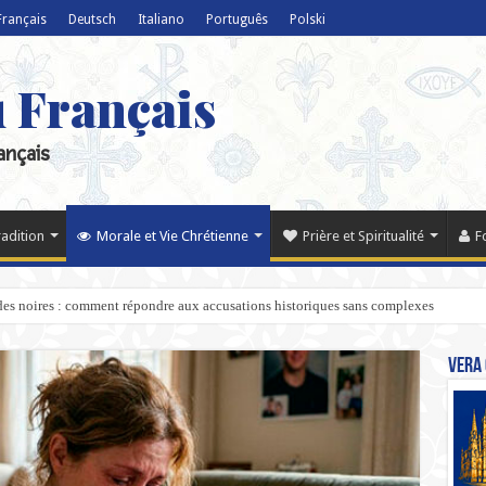
Français
Deutsch
Italiano
Português
Polski
u Français
ançais
radition
Morale et Vie Chrétienne
Prière et Spiritualité
F
ndes noires : comment répondre aux accusations historiques sans complexes
Vera 