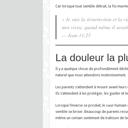
Car lorsque tout semble détruit, la foi murm
« Je suis la résurrection et la vi
moi vivra, quand même il serait
— Jean 11,25
La douleur la pl
Il y a quelque chose de profondément déchira
naturel que nous attendons instinctivement.
Les parents s’attendent à mourir avant leurs 
Ils s’attendent à les protéger, les guider et le
Lorsque l’inverse se produit, le cœur humain
semble se briser. Beaucoup de parents ressente
même un certain sentiment de trahison de la