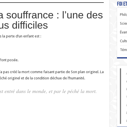
Foi e
 souffrance : l’une des
Phil
s difficiles
Scie
Évan
 la perte d’un enfant est :
Cult
Tém
l’ont posée.
a pas créé la mort comme faisant partie de Son plan originel. La
hé originel et de la condition déchue de l’humanité.
t entré dans le monde, et par le péché la mort.