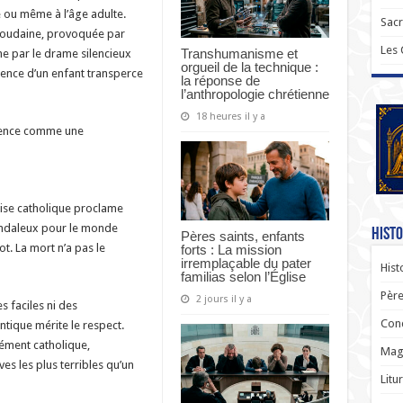
e ou même à l’âge adulte.
Sac
soudaine, provoquée par
Les
Transhumanisme et
me par le drame silencieux
orgueil de la technique :
bsence d’un enfant transperce
la réponse de
l’anthropologie chrétienne
18 heures il y a
ience comme une
glise catholique proclame
andaleux pour le monde
Histo
Pères saints, enfants
t. La mort n’a pas le
forts : La mission
irremplaçable du pater
Hist
familias selon l’Église
Père
2 jours il y a
s faciles ni des
Con
ntique mérite le respect.
ément catholique,
Magi
es les plus terribles qu’un
Litu