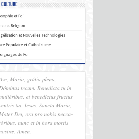
t Culture
osophie et Foi
nce et Religion
gélisation et Nouvelles Technologies
ure Populaire et Catholicisme
oignages de Foi
Ave, Maria, grátia plena,
Dóminus tecum. Benedícta tu in
muliéribus, et benedíctus fructus
ventris tui, Iesus. Sancta Maria,
Mater Dei, ora pro nobis pec­ca­
tóribus, nunc et in hora mortis
nostræ. Amen.