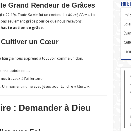
, le Grand Rendeur de Grâces
Foi e
(Lc 22,19). Toute Sa vie fut un continuel
« Merci, Père »
. La
Phil
s pas seulement grâce pour ce que nous recevons,
Scie
s haute action de grâce
.
Évan
: Cultiver un Cœur
Cult
Tém
La liturgie nous apprend à tout voir comme un don.
ions quotidiennes.
t nos travaux à l’offertoire.
: Un moment intime avec Jésus pour Lui dire
« Merci »
.
oire : Demander à Dieu
s