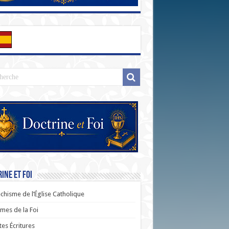
ine et Foi
chisme de l’Église Catholique
es de la Foi
tes Écritures