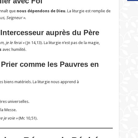
lier avec Foi
onnaît que
nous dépendons de Dieu
. La liturgie est remplie de
us, Seigneur »
.
 Intercesseur auprès du Père
je le ferai »
(Jn 14,13). La liturgie n’est pas de la magie,
s
avec humilité.
: Prier comme les Pauvres en
 biens matériels. La liturgie nous apprend à
ères universelles.
la Messe.
e je voie »
(Mc 10,51).