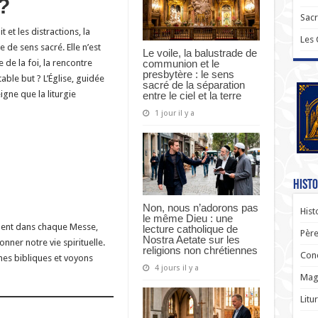
?
Sac
et les distractions, la
Les
 de sens sacré. Elle n’est
Le voile, la balustrade de
communion et le
 de la foi, la rencontre
presbytère : le sens
itable but ? L’Église, guidée
sacré de la séparation
eigne que la liturgie
entre le ciel et la terre
1 jour il y a
Histo
Non, nous n’adorons pas
Hist
le même Dieu : une
arnent dans chaque Messe,
lecture catholique de
Père
Nostra Aetate sur les
nner notre vie spirituelle.
religions non chrétiennes
Con
nes bibliques et voyons
4 jours il y a
Magi
Litu