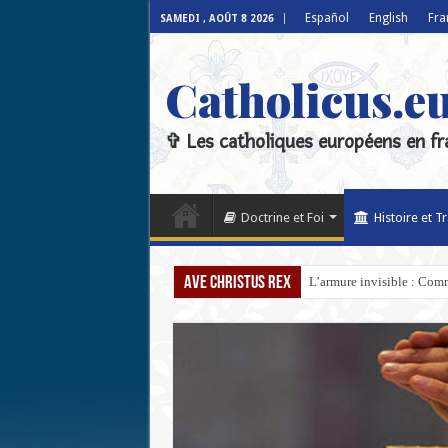
Español
English
Fra
SAMEDI , AOÛT 8 2026
Catholicus.e
✞ Les catholiques européens en fr
Doctrine et Foi
Histoire et T
Ave Christus Rex
L’armure invisible : Comm