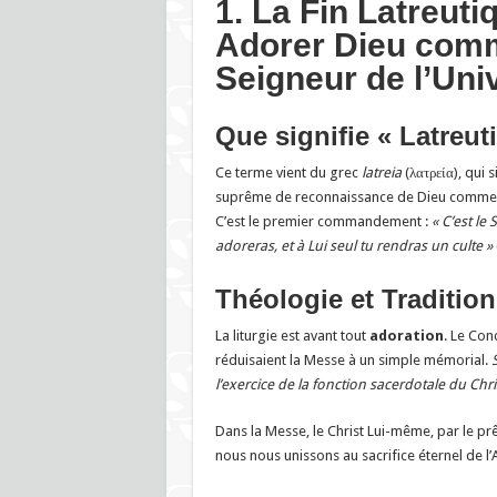
1. La Fin Latreuti
Adorer Dieu com
Seigneur de l’Uni
Que signifie « Latreut
Ce terme vient du grec
latreia
(λατρεία), qui s
suprême de reconnaissance de Dieu comme C
C’est le premier commandement :
« C’est le
adoreras, et à Lui seul tu rendras un culte »
Théologie et Tradition
La liturgie est avant tout
adoration
. Le Con
réduisaient la Messe à un simple mémorial.
l’exercice de la fonction sacerdotale du Chri
Dans la Messe, le Christ Lui-même, par le pr
nous nous unissons au sacrifice éternel de l