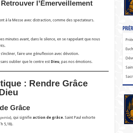
 Retrouver l’Émerveillement
ent à la Messe avec distraction, comme des spectateurs.
Prièr
ues minutes avant, dans le silence, en se rappelant que nous
Priè
nts.
Euch
 s’incliner, faire une génuflexion avec dévotion.
Dévo
 sans oublier que le centre est
Dieu
, pas nos émotions.
Sain
Sacr
stique : Rendre Grâce
 Dieu
 de Grâce
ριστία), qui signifie
action de grâce
. Saint Paul exhorte
h 5,18).