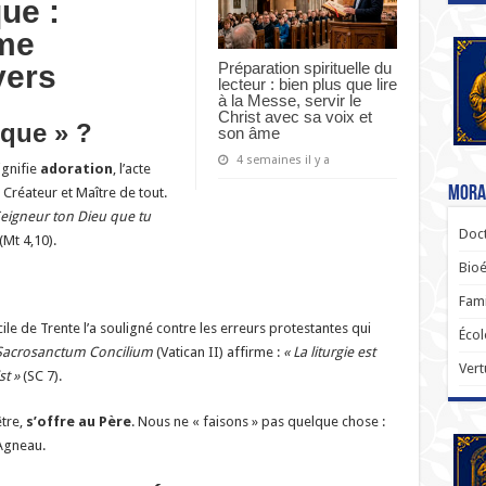
que :
me
Préparation spirituelle du
vers
lecteur : bien plus que lire
à la Messe, servir le
Christ avec sa voix et
ique » ?
son âme
4 semaines il y a
ignifie
adoration
, l’acte
Moral
réateur et Maître de tout.
 Seigneur ton Dieu que tu
Doct
(Mt 4,10).
Bioé
Fami
cile de Trente l’a souligné contre les erreurs protestantes qui
Écol
Sacrosanctum Concilium
(Vatican II) affirme :
« La liturgie est
Vert
st »
(SC 7).
être,
s’offre au Père
. Nous ne « faisons » pas quelque chose :
’Agneau.