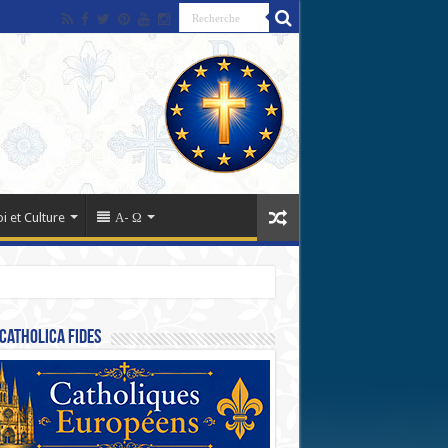
oi et Culture
Α- Ω
Catholica Fides