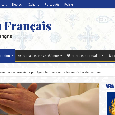
nçais
Deutsch
Italiano
Português
Polski
u Français
ançais
radition
Morale et Vie Chrétienne
Prière et Spiritualité
F
ent les sacramentaux protègent le foyer contre les embûches de l’ennemi
Vera 