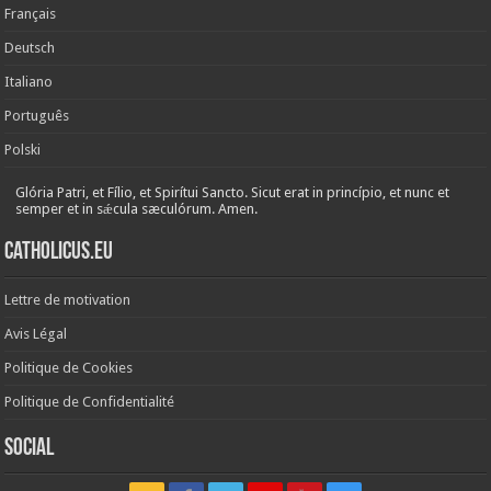
Français
Deutsch
Italiano
Português
Polski
Glória Patri, et Fílio, et Spirítui Sancto. Sicut erat in princípio, et nunc et
semper et in sǽcula sæculórum. Amen.
Catholicus.eu
Lettre de motivation
Avis Légal
Politique de Cookies
Politique de Confidentialité
Social