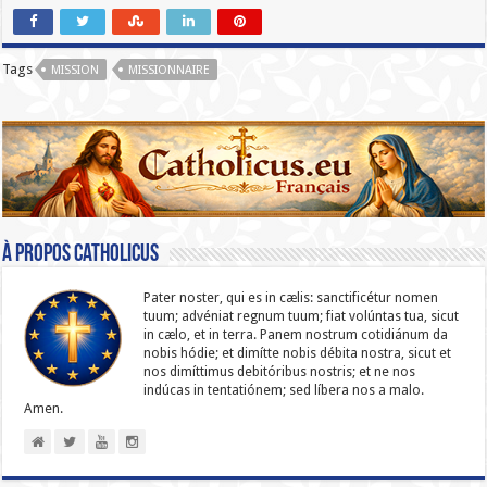
Tags
MISSION
MISSIONNAIRE
À propos catholicus
Pater noster, qui es in cælis: sanc­ti­ficétur nomen
tuum; advéniat regnum tuum; fiat volúntas tua, sicut
in cælo, et in terra. Panem nostrum cotidiánum da
nobis hódie; et dimítte nobis débita nostra, sicut et
nos dimíttimus debitóribus nostris; et ne nos
indúcas in ten­ta­tiónem; sed líbera nos a malo.
Amen.