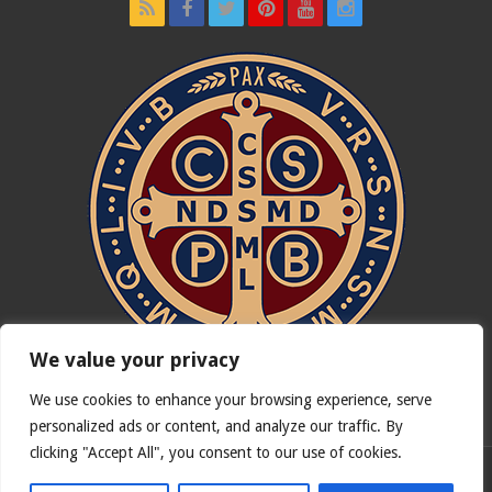
We value your privacy
We use cookies to enhance your browsing experience, serve
In nómine Patris, et Fílii, et Spíritus Sancti. Amen.
personalized ads or content, and analyze our traffic. By
clicking "Accept All", you consent to our use of cookies.
Version française de
Catholicus.eu
| Version originale en
Español