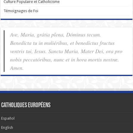
Culture Populaire et Catholicisme
Témoignages de Foi
Ave, Maria, grátia plena, Dóminus tecum.
Benedícta tu in muliéribus, et benedíctus fructus
ventris tui, Iesus. Sancta Maria, Mater Dei, ora pro
nobis pec­ca­tóribus, nunc et in hora mortis nostræ.
Amen.
Catholiques européens
Español
English