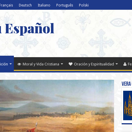
Français
Deutsch
Italiano
Português
Polski
u Español
ición
Moral y Vida Cristiana
Oración y Espiritualidad
Fe
Vera 