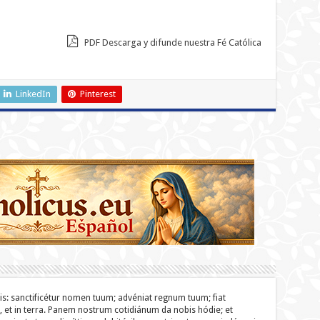
PDF Descarga y difunde nuestra Fé Católica
LinkedIn
Pinterest
lis: sanc­ti­ficétur nomen tuum; advéniat regnum tuum; fiat
o, et in terra. Panem nostrum cotidiánum da nobis hódie; et