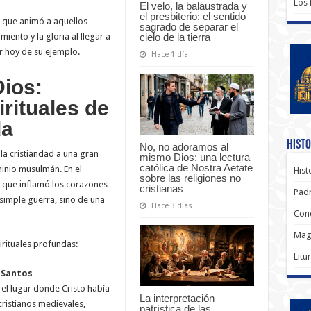
Los
El velo, la balaustrada y
el presbiterio: el sentido
tu que animó a aquellos
sagrado de separar el
cielo de la tierra
miento y la gloria al llegar a
 hoy de su ejemplo.
Hace 1 día
Dios:
rituales de
da
Histo
No, no adoramos al
la cristiandad a una gran
mismo Dios: una lectura
católica de Nostra Aetate
inio musulmán. En el
Hist
sobre las religiones no
o que inflamó los corazones
cristianas
Padr
 simple guerra, sino de una
Hace 3 días
Conc
Magi
irituales profundas:
Litu
 Santos
, el lugar donde Cristo había
La interpretación
cristianos medievales,
patrística de las