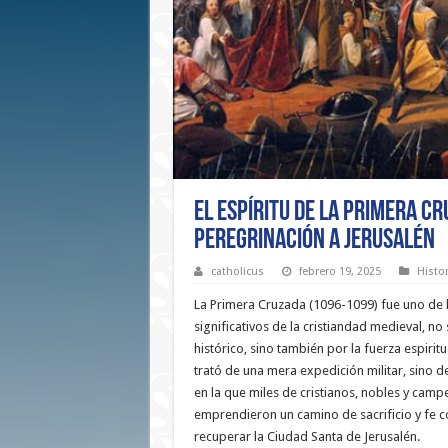
El Espíritu de la Primera Cr
Peregrinación a Jerusalén
catholicus
febrero 19, 2025
Histor
La Primera Cruzada (1096-1099) fue uno de 
significativos de la cristiandad medieval, no
histórico, sino también por la fuerza espirit
trató de una mera expedición militar, sino 
en la que miles de cristianos, nobles y camp
emprendieron un camino de sacrificio y fe co
recuperar la Ciudad Santa de Jerusalén.