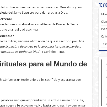
Fé y 
udad no fue saquear ni descansar, sino orar. Descalzos y con
glesia del Santo Sepulcro para dar gracias a Dios.
Filo
Terrenal
Cien
iudad simbolizaba el inicio del Reino de Dios en la Tierra.
Evan
 sino una realidad espiritual.
Redención
Cult
ente militar, sino una afirmación de que el sacrificio por Dios
Test
ue la palabra de la cruz es locura para los que se pierden;
a nosotros, es poder de Dios”
(1 Corintios 1:18).
irituales para el Mundo de
stórico; es un testimonio de fe, sacrificio y esperanza que
 palabras sino que emprendieron un arduo camino por su fe,
vivir nuestra fe activamente. No basta con creer; hay que actuar