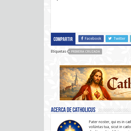
Facebook
Twitter
Compartir
Etiquetas
PRIMERA CRUZADA
Acerca de catholicus
Pater noster, qui es in cæ
volúntas tua, sicut in cæl