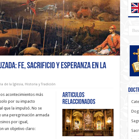
uzada: Fe, Sacrificio y Esperanza en la
ia de la Iglesia
,
Historia y Tradición
Doctr
Articulos
los acontecimientos más
relaccionados
 solo por su impacto
Cate
ual que la impulsó. No se
Dog
de una peregrinación armada
Sagr
esinos por igual,
n un objetivo claro:
Sac