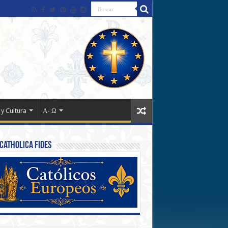
 y Cultura
Α- Ω
Catholica Fides