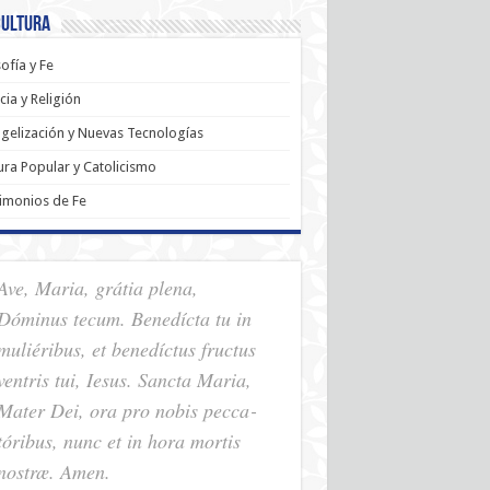
Cultura
sofía y Fe
cia y Religión
gelización y Nuevas Tecnologías
ura Popular y Catolicismo
imonios de Fe
Ave, Maria, grátia plena,
Dóminus tecum. Benedícta tu in
muliéribus, et benedíctus fructus
ventris tui, Iesus. Sancta Maria,
Mater Dei, ora pro nobis pec­ca­
tóribus, nunc et in hora mortis
nostræ. Amen.