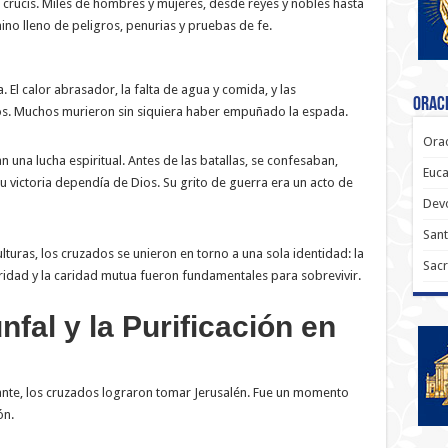
a crucis. Miles de hombres y mujeres, desde reyes y nobles hasta
o lleno de peligros, penurias y pruebas de fe.
a. El calor abrasador, la falta de agua y comida, y las
Oraci
s. Muchos murieron sin siquiera haber empuñado la espada.
Orac
 una lucha espiritual. Antes de las batallas, se confesaban,
Euca
victoria dependía de Dios. Su grito de guerra era un acto de
Dev
Sant
lturas, los cruzados se unieron en torno a una sola identidad: la
Sacr
daridad y la caridad mutua fueron fundamentales para sobrevivir.
unfal y la Purificación en
nuante, los cruzados lograron tomar Jerusalén. Fue un momento
ón.