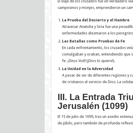
El viaje de los cruzados fue un verdadero ví
campesinos y monjes, emprendieron un camin
La Prueba del Desierto y el Hambre
Atravesar Anatolia y Siria fue una pesadill
enfermedades diezmaron a los peregrino
Las Batallas como Pruebas de Fe
En cada enfrentamiento, los cruzados veían
comulgaban y oraban, entendiendo que su 
fe:
¡Deus Vult!
(¡Dios lo quiere!).
La Unidad en la Adversidad
A pesar de ser de diferentes regiones y cu
de cristianos al servicio de Dios. La soli
III. La Entrada Tri
Jerusalén (1099)
El 15 de julio de 1099, tras un asedio exte
de júbilo, pero también de profunda reflexi