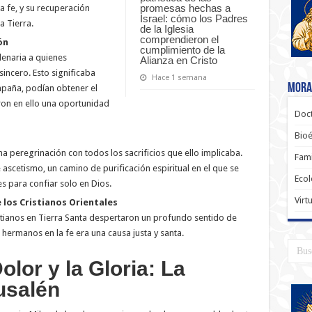
promesas hechas a
a fe, y su recuperación
Israel: cómo los Padres
a Tierra.
de la Iglesia
comprendieron el
ón
cumplimiento de la
lenaria a quienes
Alianza en Cristo
incero. Esto significaba
Hace 1 semana
Moral
ampaña, podían obtener el
ron en ello una oportunidad
Doct
Bioé
a peregrinación con todos los sacrificios que ello implicaba.
Fami
ascetismo, un camino de purificación espiritual en el que se
Ecol
para confiar solo en Dios.
Virt
e los Cristianos Orientales
stianos en Tierra Santa despertaron un profundo sentido de
 hermanos en la fe era una causa justa y santa.
olor y la Gloria: La
usalén