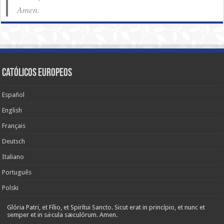
Amen.
Católicos Europeos
Español
English
Français
Deutsch
Italiano
Português
Polski
Glória Patri, et Fílio, et Spirítui Sancto. Sicut erat in princípio, et nunc et
semper et in sǽcula sæculórum. Amen.