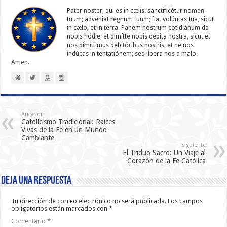
Pater noster, qui es in cælis: sanc­ti­ficétur nomen
tuum; advéniat regnum tuum; fiat volúntas tua, sicut
in cælo, et in terra. Panem nostrum cotidiánum da
nobis hódie; et dimítte nobis débita nostra, sicut et
nos dimíttimus debitóribus nostris; et ne nos
indúcas in ten­ta­tiónem; sed líbera nos a malo.
Amen.
Anterior
Catolicismo Tradicional: Raíces
Vivas de la Fe en un Mundo
Cambiante
Siguiente
El Triduo Sacro: Un Viaje al
Corazón de la Fe Católica
Deja una respuesta
Tu dirección de correo electrónico no será publicada.
Los campos
obligatorios están marcados con
*
Comentario
*