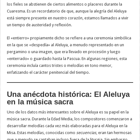
los fieles se abstienen de ciertos alimentos o placeres durante la
Cuaresma. Es un recordatorio de que, aunque la alegría del Aleluya
está siempre presente en nuestro corazón, estamos llamados a vivir
un tiempo de austeridad y reflexión.
El «entierro» propiamente dicho se refiere a una ceremonia simbólica
en la que se «despedía» al Aleluya, a menudo representado en un
pergamino o una imagen, que era llevado en procesión y luego
«enterrado» o guardado hasta la Pascua. En algunas regiones, esta
ceremonia incluía cantos tristes o melodías en tono menor,
enfatizando el carácter penitencial del tiempo.
Una anécdota histórica: El Aleluya
en la música sacra
Uno de los datos más interesantes sobre el Aleluya es su papel en la
música sacra. Durante la Edad Media, los compositores comenzaron a
desarrollar melodías cada vez más elaboradas para el Aleluya en la
Misa. Estas melodías, conocidas como
secuencias
, eran tan hermosas
que a menudo se cantaban incluso fuera de la liturgia. Sin embargo,