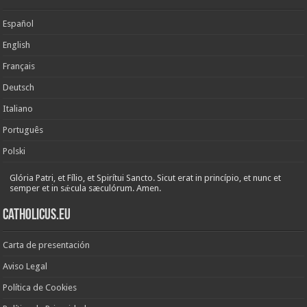
Español
English
Français
Deutsch
Italiano
Português
Polski
Glória Patri, et Fílio, et Spirítui Sancto. Sicut erat in princípio, et nunc et
semper et in sǽcula sæculórum. Amen.
Catholicus.eu
Carta de presentación
Aviso Legal
Política de Cookies