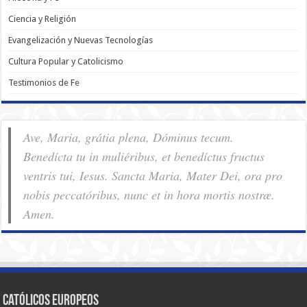
Ciencia y Religión
Evangelización y Nuevas Tecnologías
Cultura Popular y Catolicismo
Testimonios de Fe
Ave, Maria, grátia plena, Dóminus tecum.
Benedícta tu in muliéribus, et benedíctus fructus
ventris tui, Iesus. Sancta Maria, Mater Dei, ora pro
nobis pec­ca­tóribus, nunc et in hora mortis nostræ.
Amen.
Católicos Europeos