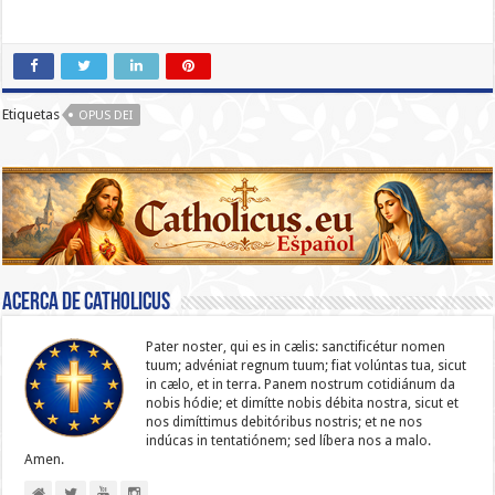
Etiquetas
OPUS DEI
Acerca de catholicus
Pater noster, qui es in cælis: sanc­ti­ficétur nomen
tuum; advéniat regnum tuum; fiat volúntas tua, sicut
in cælo, et in terra. Panem nostrum cotidiánum da
nobis hódie; et dimítte nobis débita nostra, sicut et
nos dimíttimus debitóribus nostris; et ne nos
indúcas in ten­ta­tiónem; sed líbera nos a malo.
Amen.