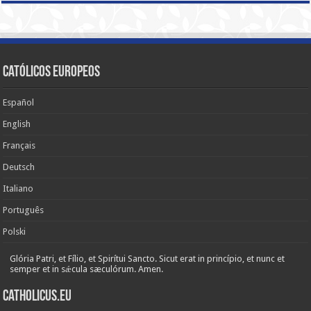
Católicos Europeos
Español
English
Français
Deutsch
Italiano
Português
Polski
Glória Patri, et Fílio, et Spirítui Sancto. Sicut erat in princípio, et nunc et
semper et in sǽcula sæculórum. Amen.
Catholicus.eu