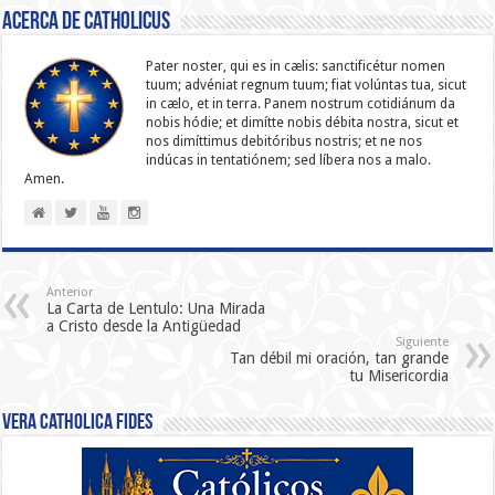
Acerca de catholicus
Pater noster, qui es in cælis: sanc­ti­ficétur nomen
tuum; advéniat regnum tuum; fiat volúntas tua, sicut
in cælo, et in terra. Panem nostrum cotidiánum da
nobis hódie; et dimítte nobis débita nostra, sicut et
nos dimíttimus debitóribus nostris; et ne nos
indúcas in ten­ta­tiónem; sed líbera nos a malo.
Amen.
Anterior
La Carta de Lentulo: Una Mirada
a Cristo desde la Antigüedad
Siguiente
Tan débil mi oración, tan grande
tu Misericordia
Vera Catholica Fides