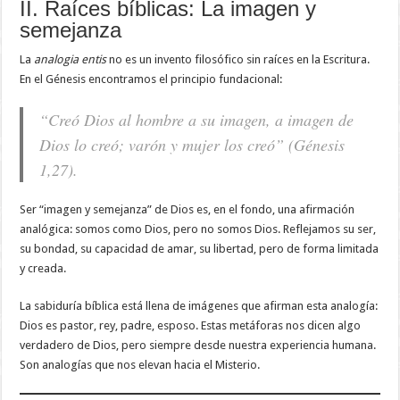
II. Raíces bíblicas: La imagen y
semejanza
La
analogia entis
no es un invento filosófico sin raíces en la Escritura.
En el Génesis encontramos el principio fundacional:
“Creó Dios al hombre a su imagen, a imagen de
Dios lo creó; varón y mujer los creó” (Génesis
1,27).
Ser “imagen y semejanza” de Dios es, en el fondo, una afirmación
analógica: somos como Dios, pero no somos Dios. Reflejamos su ser,
su bondad, su capacidad de amar, su libertad, pero de forma limitada
y creada.
La sabiduría bíblica está llena de imágenes que afirman esta analogía:
Dios es pastor, rey, padre, esposo. Estas metáforas nos dicen algo
verdadero de Dios, pero siempre desde nuestra experiencia humana.
Son analogías que nos elevan hacia el Misterio.