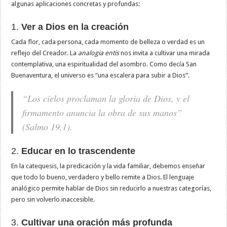
algunas aplicaciones concretas y profundas:
1.
Ver a Dios en la creación
Cada flor, cada persona, cada momento de belleza o verdad es un
reflejo del Creador. La
analogia entis
nos invita a cultivar una mirada
contemplativa, una espiritualidad del asombro. Como decía San
Buenaventura, el universo es “una escalera para subir a Dios”.
“Los cielos proclaman la gloria de Dios, y el
firmamento anuncia la obra de sus manos”
(Salmo 19,1).
2.
Educar en lo trascendente
En la catequesis, la predicación y la vida familiar, debemos enseñar
que todo lo bueno, verdadero y bello remite a Dios. El lenguaje
analógico permite hablar de Dios sin reducirlo a nuestras categorías,
pero sin volverlo inaccesible.
3.
Cultivar una oración más profunda