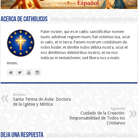
Acerca de catholicus
Pater noster, qui es in cælis: sanc­ti­ficétur nomen
tuum; advéniat regnum tuum; fiat volúntas tua, sicut
in cælo, et in terra. Panem nostrum cotidiánum da
nobis hódie; et dimítte nobis débita nostra, sicut et
nos dimíttimus debitóribus nostris; et ne nos
indúcas in ten­ta­tiónem; sed líbera nos a malo.
Amen.
Anterior
Santa Teresa de Ávila: Doctora
de la Iglesia y Mística
Siguiente
Cuidado de la Creación:
Responsabilidad de Todos los
Cristianos
Deja una respuesta