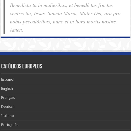
Benedícta tu in muliéribus, et benedíctus fructus
ventris tui, Iesus. Sancta Maria, Mater Dei, ora pro
nobis pec­ca­tóribus, nunc et in hora mortis nostræ.
Amen.
Católicos Europeos
Español
English
Français
Deutsch
Italiano
Português