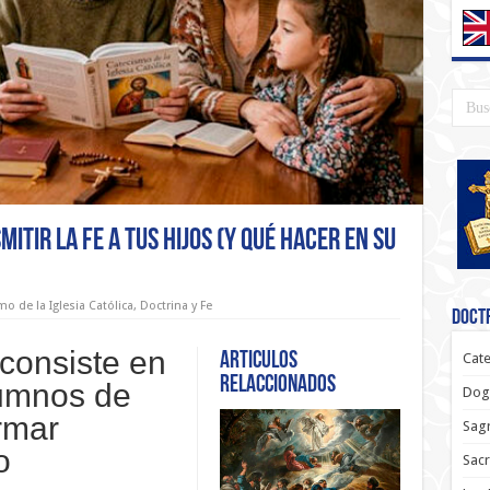
tir la fe a tus hijos (y qué hacer en su
o de la Iglesia Católica
,
Doctrina y Fe
Doctr
 consiste en
Articulos
Cate
relaccionados
lumnos de
Dog
ormar
Sagr
o
Sac