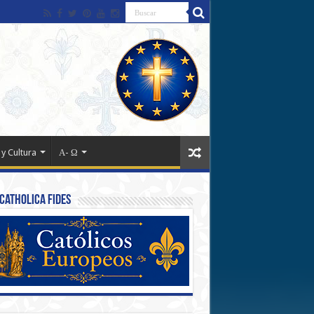
 y Cultura
Α- Ω
Catholica Fides