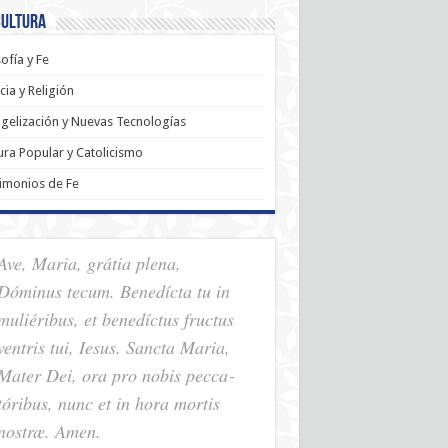
Cultura
sofía y Fe
cia y Religión
gelización y Nuevas Tecnologías
ura Popular y Catolicismo
imonios de Fe
Ave, Maria, grátia plena,
Dóminus tecum. Benedícta tu in
muliéribus, et benedíctus fructus
ventris tui, Iesus. Sancta Maria,
Mater Dei, ora pro nobis pec­ca­
tóribus, nunc et in hora mortis
nostræ. Amen.