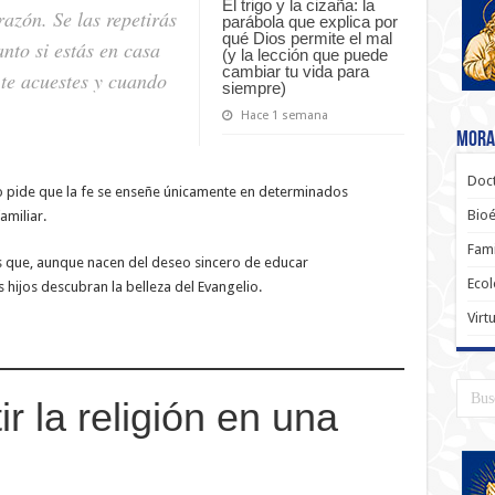
El trigo y la cizaña: la
azón. Se las repetirás
parábola que explica por
qué Dios permite el mal
anto si estás en casa
(y la lección que puede
cambiar tu vida para
te acuestes y cuando
siempre)
Hace 1 semana
Moral
Doct
no pide que la fe se enseñe únicamente en determinados
Bioé
amiliar.
Fami
s que, aunque nacen del deseo sincero de educar
Ecol
 hijos descubran la belleza del Evangelio.
Virt
ir la religión en una