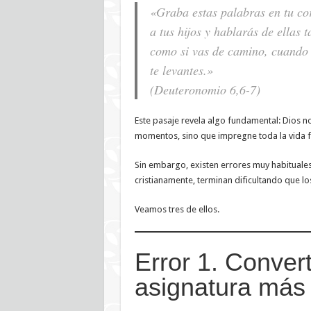
«Graba estas palabras en tu cor
a tus hijos y hablarás de ellas t
como si vas de camino, cuando 
te levantes.»
(Deuteronomio 6,6-7)
Este pasaje revela algo fundamental: Dios 
momentos, sino que impregne toda la vida f
Sin embargo, existen errores muy habituale
cristianamente, terminan dificultando que los
Veamos tres de ellos.
Error 1. Convert
asignatura más