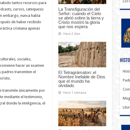
Los
habido tantos recursos para
La Transfiguración del
podcasts, cursos, catequesis
Señor: cuando el Cielo
Sin embargo, nunca había
se abrió sobre la tierra y
Cristo mostró la gloria
espués de haber recibido
que nos espera
ráctica cristiana apenas
Hace 2 días
ulturales, sociales,
Histo
én conviene hacer un examen
Hist
 padres transmiten el
El Tetragrámaton: el
Nombre Inefable de Dios
cristo.
Padr
que el mundo ha
olvidado
Conc
e transmite únicamente por
Hace 1 semana
te mediante el testimonio,
Magi
ral donde la inteligencia, el
Litu