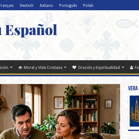
Français
Deutsch
Italiano
Português
Polski
u Español
ición
Moral y Vida Cristiana
Oración y Espiritualidad
Fe
Vera 