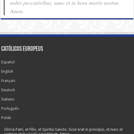
nobis pec­ca­tóribus, nunc et in hora mortis nostræ.
Amen.
Católicos Europeus
Español
English
Français
Deutsch
Italiano
Português
Polski
Glória Patri, et Fílio, et Spirítui Sancto. Sicut erat in princípio, et nunc et
semper et in sǽcula sæculórum. Amen.