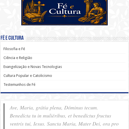
Fé e Cultura
Filosofia e Fé
Ciência e Religião
Evangelização e Novas Tecnologias
Cultura Popular e Catolicismo
Testemunhos de Fé
Ave, Maria, grátia plena, Dóminus tecum.
Benedícta tu in muliéribus, et benedíctus fructus
ventris tui, Iesus. Sancta Maria, Mater Dei, ora pro