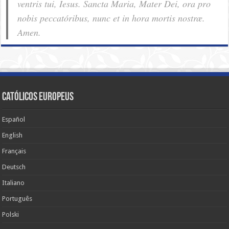
ventris tui, Iesus. Sancta Maria, Mater Dei, ora pro
nobis pec­ca­tóribus, nunc et in hora mortis nostræ.
Amen.
Católicos Europeus
Español
English
Français
Deutsch
Italiano
Português
Polski