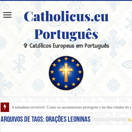
Catholicus.eu
Português
✞ Católicos Europeus em Português
A armadura invisível: Como os sacramentais protegem o lar das ciladas do 
Arquivos de tags:
Orações Leoninas