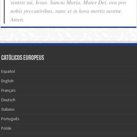
ventris tui, Iesus. Sancta Maria, Mater Dei, ora pro
nobis pec­ca­tóribus, nunc et in hora mortis nostræ.
Amen.
Católicos Europeus
Español
English
Français
Deutsch
Italiano
Português
Polski