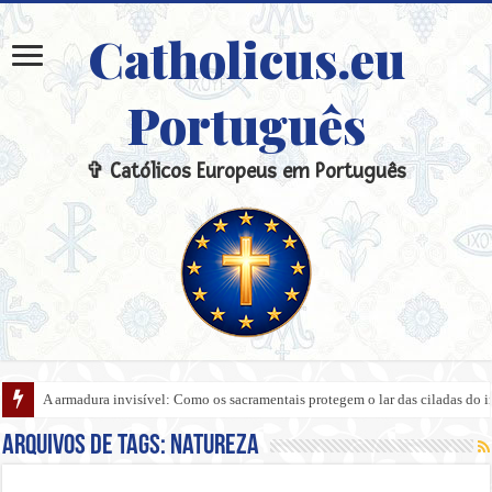
Catholicus.eu
Português
✞ Católicos Europeus em Português
A armadura invisível: Como os sacramentais protegem o lar das ciladas do 
Arquivos de tags:
Natureza