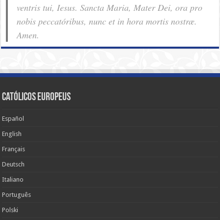
ventris tui, Iesus. Sancta Maria, Mater Dei, ora pro
nobis pec­ca­tóribus, nunc et in hora mortis nostræ.
Amen.
Católicos Europeus
Español
English
Français
Deutsch
Italiano
Português
Polski