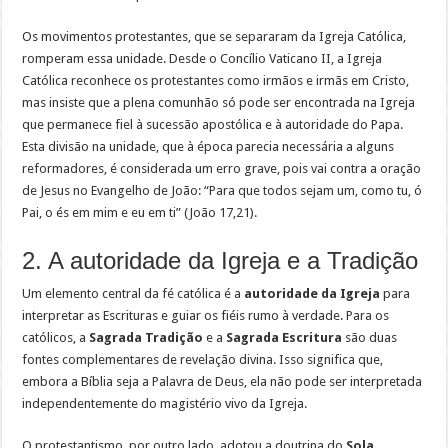
Os movimentos protestantes, que se separaram da Igreja Católica,
romperam essa unidade. Desde o Concílio Vaticano II, a Igreja
Católica reconhece os protestantes como irmãos e irmãs em Cristo,
mas insiste que a plena comunhão só pode ser encontrada na Igreja
que permanece fiel à sucessão apostólica e à autoridade do Papa.
Esta divisão na unidade, que à época parecia necessária a alguns
reformadores, é considerada um erro grave, pois vai contra a oração
de Jesus no Evangelho de João: “Para que todos sejam um, como tu, ó
Pai, o és em mim e eu em ti” (João 17,21).
2. A autoridade da Igreja e a Tradição
Um elemento central da fé católica é a
autoridade da Igreja
para
interpretar as Escrituras e guiar os fiéis rumo à verdade. Para os
católicos, a
Sagrada Tradição
e a
Sagrada Escritura
são duas
fontes complementares de revelação divina. Isso significa que,
embora a Bíblia seja a Palavra de Deus, ela não pode ser interpretada
independentemente do magistério vivo da Igreja.
O protestantismo, por outro lado, adotou a doutrina do
Sola