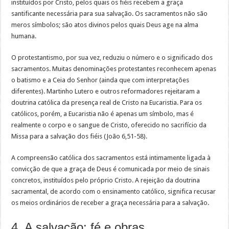
instituídos por Cristo, pelos quais os fiéis recebem a graça
santificante necessária para sua salvação. Os sacramentos não são
meros símbolos; são atos divinos pelos quais Deus age na alma
humana.
O protestantismo, por sua vez, reduziu o número e o significado dos
sacramentos. Muitas denominações protestantes reconhecem apenas
o batismo e a Ceia do Senhor (ainda que com interpretações
diferentes). Martinho Lutero e outros reformadores rejeitaram a
doutrina católica da presença real de Cristo na Eucaristia. Para os
católicos, porém, a Eucaristia não é apenas um símbolo, mas é
realmente o corpo e o sangue de Cristo, oferecido no sacrifício da
Missa para a salvação dos fiéis (João 6,51-58).
A compreensão católica dos sacramentos está intimamente ligada à
convicção de que a graça de Deus é comunicada por meio de sinais
concretos, instituídos pelo próprio Cristo. A rejeição da doutrina
sacramental, de acordo com o ensinamento católico, significa recusar
os meios ordinários de receber a graça necessária para a salvação.
4. A salvação: fé e obras