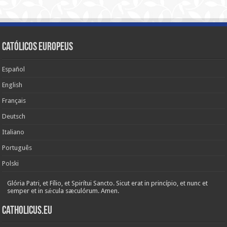
Católicos Europeus
Español
English
Français
Deutsch
Italiano
Português
Polski
Glória Patri, et Fílio, et Spirítui Sancto. Sicut erat in princípio, et nunc et
semper et in sǽcula sæculórum. Amen.
Catholicus.eu