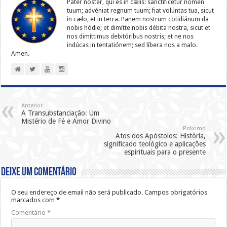
Pater noster, qui es in cælis: sanc­ti­ficétur nomen
tuum; advéniat regnum tuum; fiat volúntas tua, sicut
in cælo, et in terra. Panem nostrum cotidiánum da
nobis hódie; et dimítte nobis débita nostra, sicut et
nos dimíttimus debitóribus nostris; et ne nos
indúcas in ten­ta­tiónem; sed líbera nos a malo.
Amen.
Anterior
A Transubstanciação: Um
Mistério de Fé e Amor Divino
Próximo
Atos dos Apóstolos: História,
significado teológico e aplicações
espirituais para o presente
Deixe um comentário
O seu endereço de email não será publicado.
Campos obrigatórios
marcados com
*
Comentário
*