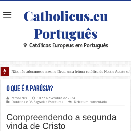
Catholicus.eu
Português
✞ Católicos Europeus em Português
Não, não adoramos o mesmo Deus: uma leitura católica de Nostra Aetate sobre
O que é a Parúsia?
catholicus
18 de Novembro de 2024
Doutrina e Fé
,
Sagradas Escrituras
Deixe um comentário
Compreendendo a segunda
vinda de Cristo