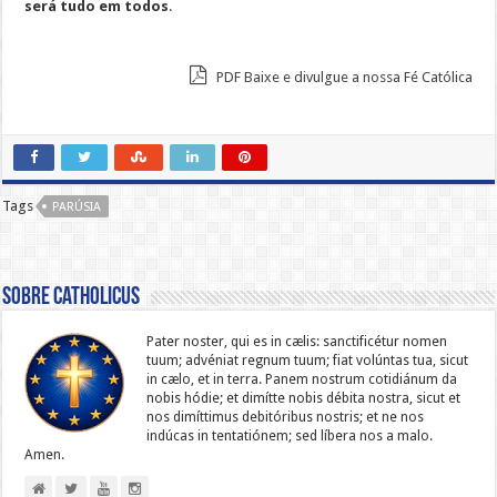
será tudo em todos
.
PDF Baixe e divulgue a nossa Fé Católica
Tags
PARÚSIA
Sobre catholicus
Pater noster, qui es in cælis: sanc­ti­ficétur nomen
tuum; advéniat regnum tuum; fiat volúntas tua, sicut
in cælo, et in terra. Panem nostrum cotidiánum da
nobis hódie; et dimítte nobis débita nostra, sicut et
nos dimíttimus debitóribus nostris; et ne nos
indúcas in ten­ta­tiónem; sed líbera nos a malo.
Amen.