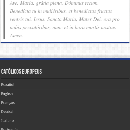
Ave, Maria, grátia plena, Dóminus tecum.
Benedícta tu in muliéribus, et benedíctus fructus
ventris tui, Iesus. Sancta Maria, Mater Dei, ora pro
nobis pec­ca­tóribus, nunc et in hora mortis nostræ.
Amen.
Católicos Europeus
Español
English
Français
Deutsch
Italiano
Português