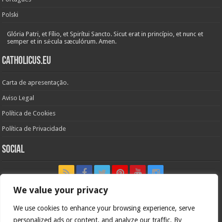
Polski
Glória Patri, et Fílio, et Spirítui Sancto. Sicut erat in princípio, et nunc et
semper et in sǽcula sæculórum. Amen.
Catholicus.eu
Carta de apresentação.
Aviso Legal
Política de Cookies
Política de Privacidade
Social
We value your privacy
We use cookies to enhance your browsing experience, serve
In nómine Patris, et Fílii, et Spíritus Sancti. Amen.
personalized ads or content, and analyze our traffic. By