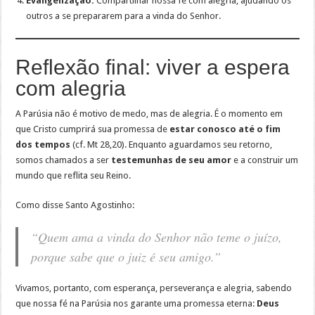
Evangelização:
Compartilhar nossa fé com alegria, ajudando os
outros a se prepararem para a vinda do Senhor.
Reflexão final: viver a espera
com alegria
A Parúsia não é motivo de medo, mas de alegria. É o momento em
que Cristo cumprirá sua promessa de
estar conosco até o fim
dos tempos
(cf. Mt 28,20). Enquanto aguardamos seu retorno,
somos chamados a ser
testemunhas de seu amor
e a construir um
mundo que reflita seu Reino.
Como disse Santo Agostinho:
“Quem ama a vinda do Senhor não teme o juízo,
porque sabe que o juiz é seu amigo.”
Vivamos, portanto, com esperança, perseverança e alegria, sabendo
que nossa fé na Parúsia nos garante uma promessa eterna:
Deus