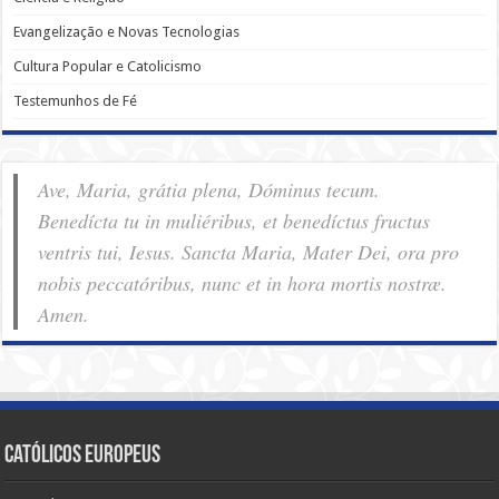
Evangelização e Novas Tecnologias
Cultura Popular e Catolicismo
Testemunhos de Fé
Ave, Maria, grátia plena, Dóminus tecum.
Benedícta tu in muliéribus, et benedíctus fructus
ventris tui, Iesus. Sancta Maria, Mater Dei, ora pro
nobis pec­ca­tóribus, nunc et in hora mortis nostræ.
Amen.
Católicos Europeus