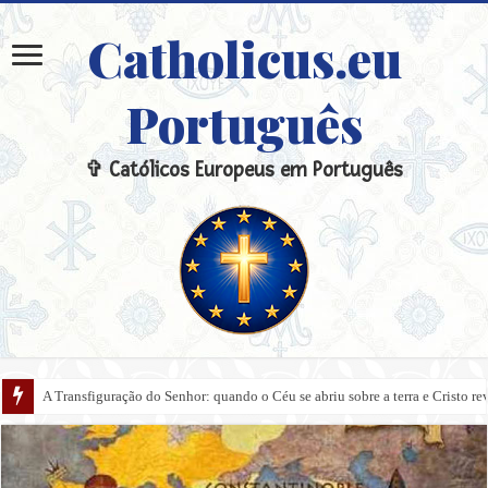
Catholicus.eu
Português
✞ Católicos Europeus em Português
A Transfiguração do Senhor: quando o Céu se abriu sobre a terra e Cristo re