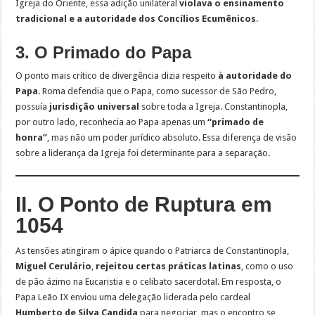
Igreja do Oriente, essa adição unilateral
violava o ensinamento
tradicional e a autoridade dos Concílios Ecumênicos
.
3. O Primado do Papa
O ponto mais crítico de divergência dizia respeito
à autoridade do
Papa
. Roma defendia que o Papa, como sucessor de São Pedro,
possuía
jurisdição universal
sobre toda a Igreja. Constantinopla,
por outro lado, reconhecia ao Papa apenas um
“primado de
honra”
, mas não um poder jurídico absoluto. Essa diferença de visão
sobre a liderança da Igreja foi determinante para a separação.
II. O Ponto de Ruptura em
1054
As tensões atingiram o ápice quando o Patriarca de Constantinopla,
Miguel Cerulário
,
rejeitou certas práticas latinas
, como o uso
de pão ázimo na Eucaristia e o celibato sacerdotal. Em resposta, o
Papa Leão IX enviou uma delegação liderada pelo cardeal
Humberto de Silva Candida
para negociar, mas o encontro se