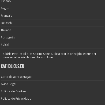
Español
English
Français
Deutsch
Italiano
Português
Polski
Glória Patri, et Fílio, et Spirítui Sancto. Sicut erat in princípio, et nunc et
semper et in sǽcula sæculórum. Amen.
Catholicus.eu
Carta de apresentação.
Aviso Legal
Política de Cookies
Política de Privacidade