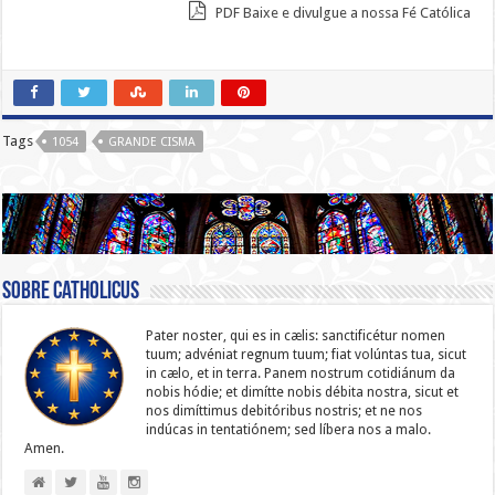
PDF Baixe e divulgue a nossa Fé Católica
Tags
1054
GRANDE CISMA
Sobre catholicus
Pater noster, qui es in cælis: sanc­ti­ficétur nomen
tuum; advéniat regnum tuum; fiat volúntas tua, sicut
in cælo, et in terra. Panem nostrum cotidiánum da
nobis hódie; et dimítte nobis débita nostra, sicut et
nos dimíttimus debitóribus nostris; et ne nos
indúcas in ten­ta­tiónem; sed líbera nos a malo.
Amen.