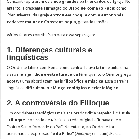
Constantinopla eram os
cinco grandes patriarcados
da Igreja. No
entanto, a crescente afirmação do
Bispo de Roma (o Papa)
como
líder universal da Igreja
entrou em choque com a autonomia
cada vez maior de Constantinopla
, gerando tensões.
Vários fatores contribuíram para essa separação:
1. Diferenças culturais e
linguísticas
O Ocidente latino, com Roma como centro, falava
latim
e tinha uma
visão
mais jurídica e estruturada
da fé, enquanto o Oriente grego
adotava uma abordagem
mais filosófica e mística
. Essa barreira
linguística
dificultou o diálogo teológico e eclesiológico
.
2. A controvérsia do Filioque
Um dos debates teológicos mais acalorados dizia respeito à cláusula
“Filioque”
no Credo de Niceia. O Credo original afirmava que o
Espírito Santo “procede do Pai”. No entanto, no Ocidente foi
adicionada a expressão
“e do Filho”
(
Filioque
, em latim). Para a